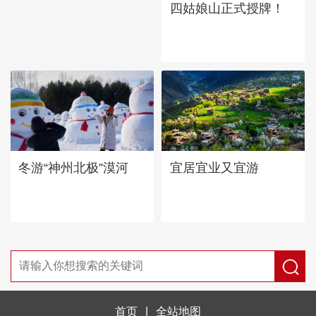
四姑娘山正式授牌！
宜居宜业又宜游
冬游“神州北极”漠河
首页
|
全站地图