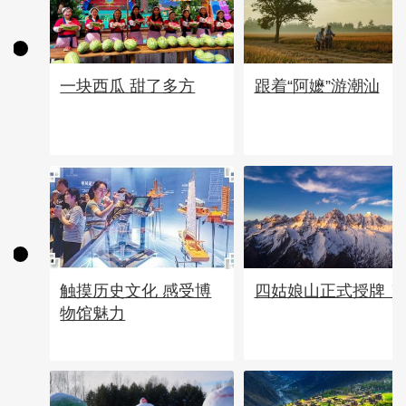
一块西瓜 甜了多方
跟着“阿嬷”游潮汕
四姑娘山正式授牌！
触摸历史文化 感受博
物馆魅力