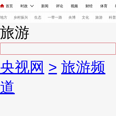
首页
时政
新闻
评论
视频
财经
体育
人民领袖习近平
直播
海外频道
片库
iPanda
栏目大全
联播+
English
中国领导人
节目单
Монгол
听音
央视快评
微视频
习式妙语
主持人
下
地方
乡村振兴
生态
一带一路
央博
文化
旅游
科普
旅游
总台春晚
网络春晚
共产党员网
秧纪录
纪录片网
新闻
国内
国际
评论
经济
军事
科技
法
央视网
>
旅游频
人民领袖习近平
联播+
热解读
天天学习
习式妙语
视频
小央视频
小央直播
直播中国
熊猫频道
V
道
现场
前线
比划
快看
蓝海中国
新兵请入列
体育
直播
竞猜
2026年世界杯
2026年冬奥会
VIP会员
CCTV奥林匹克频道
生活体育大会
体育江湖