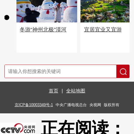
宜居宜业又宜游
冬游“神州北极”漠河
首页
|
全站地图
京ICP备10003349号-1
中央广播电视总台
央视网
版权所有
正在阅读：