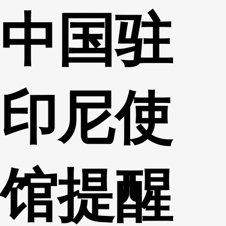
中国驻
财经
教育
乡村振兴
生态环境
一带一路
央博
大国智造
大国展会
大国保险
云顶对话
云起
超
印尼使
CCTV.节目官网
直播
节目单
栏目
片库
热播榜
馆提醒