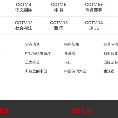
CCTV-4
CCTV-5
CCTV-5+
中文国际
体 育
体育赛事
CCTV-12
CCTV-13
CCTV-14
社会与法
新 闻
少 儿
播
焦点访谈
晚间新闻
经典咏
法
时代楷模发布厅
开讲啦
我有传
然
正大综艺
人口
国际艺
眼
典籍里的中国
中国诗词大会
生活圈
概况
更多链接