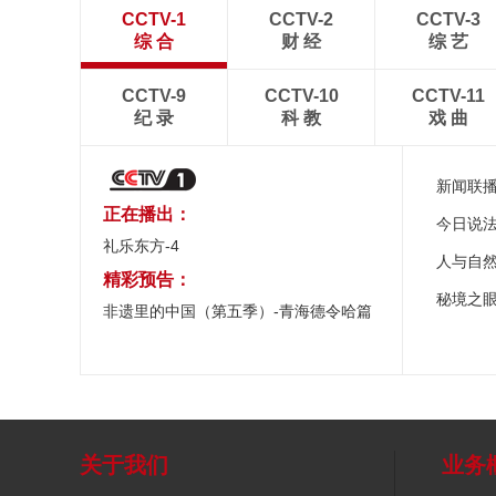
CCTV-1
CCTV-2
CCTV-3
综 合
财 经
综 艺
CCTV-9
CCTV-10
CCTV-11
纪 录
科 教
戏 曲
新闻联
正在播出：
今日说
礼乐东方-4
人与自
精彩预告：
秘境之
非遗里的中国（第五季）-青海德令哈篇
关于我们
业务