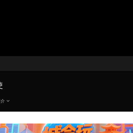
播
放
央博
非遗
文化
旅游
科普
健康
乐龄
阅读
器。
云起
超级工厂
智敬中国
全民健康
颜选攻略
海洋
播
画
设
放
质
置
热播榜
总台企业白名单
速
度
使
简介