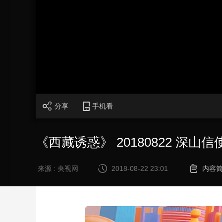
财经
教育
乡村振兴
生态环境
一带一路
大国智造
大国展会
大国保险
云顶对话
加
载
/
完
成
:
CCTV.节目官网
直播
节目单
栏目
片库
0%
分享
手机看
《西藏诱惑》 20180822 深山信
来源 : 央视网
2018-08-22 23:01
内容