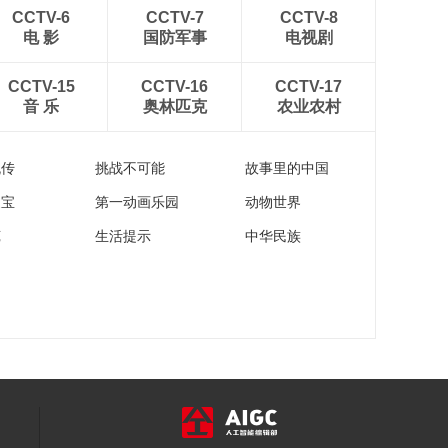
00:29:45
CCTV-6
CCTV-7
CCTV-8
《西藏诱惑》
电 影
国防军事
电视剧
20180719 陈塘的幸
福变迁
00:29:46
CCTV-15
CCTV-16
CCTV-17
音 乐
奥林匹克
农业农村
《西藏诱惑》
20180718 杰卡尔孜
的呼吸
00:29:43
流传
挑战不可能
故事里的中国
家宝
第一动画乐园
动物世界
苑
生活提示
中华民族