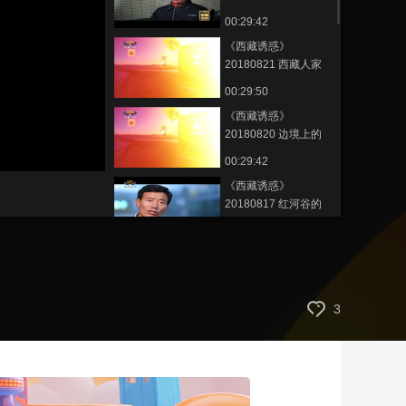
00:29:42
艺术
汽车
数智
5G
产业+
《西藏诱惑》
时尚
天气
才艺
网展
央央好物
20180821 西藏人家
00:29:50
《西藏诱惑》
20180820 边境上的
幸福家园——多庆村
静
00:29:42
音
(m)
《西藏诱惑》
20180817 红河谷的
春天
00:29:44
《西藏诱惑》
20180816 切洼乡的
民族情缘
00:29:48
3
《西藏诱惑》
20180815 太昭古城
团结情
00:29:53
《西藏诱惑》