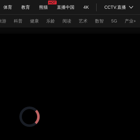
体育
教育
熊猫
直播中国
4K
CCTV.直播
式妙语
主持人
下载央视影音
热解读
天天学习
旅游
科普
健康
乐龄
阅读
艺术
数智
5G
产业+
纪录片网
国家大剧院
大型活动
科技
法治
文娱
人物
公益
图片
习式妙语
央视快评
央视网评
光华锐评
锋面
频道
VR/AR
4K专区
全景新闻
请入列
人生第一次
人生第二次
正
在
年冬奥会
CBA
NBA
中超
国足
国际足球
网球
综
加
载
体育江湖
文化体育
视
冰雪道路
足球道路
频