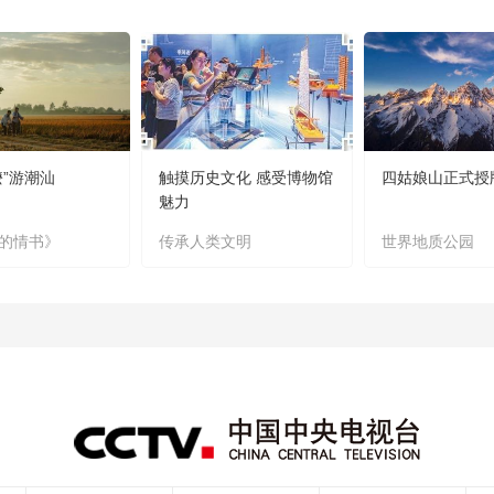
嬷”游潮汕
触摸历史文化 感受博物馆
四姑娘山正式授
魅力
的情书》
传承人类文明
世界地质公园