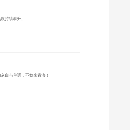
《西藏诱惑》《情暖
高原》上集
20180806
00:29:42
热度持续攀升。
《西藏诱惑》 切洼乡
的民族情缘
20180803
00:29:48
《西藏诱惑》 太昭古
城团结情 20180802
00:29:50
《西藏诱惑》 西藏关
帝庙史话（下集）
的灰白与单调，不妨来青海！
20180801
00:29:45
《西藏诱惑》 西藏关
帝庙史话（上集）
20180731
00:29:46
《西藏诱惑》
20180730 时间的风
景
00:29:45