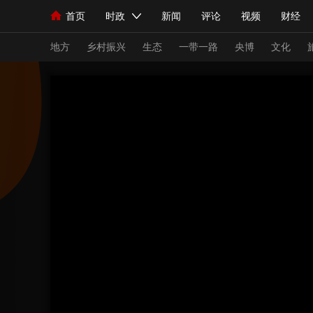
首页
时政
新闻
评论
视频
财经
人民领袖习近平
直播
海外频道
片库
iPanda
栏目大全
联播+
English
中国领导人
节目单
Монгол
听音
央视快评
微视频
习
地方
乡村振兴
生态
一带一路
央博
文化
总台春晚
网络春晚
共产党员网
秧纪录
新闻
国内
国际
评论
经济
军事
人民领袖习近平
联播+
热解读
天天学习
视频
小央视频
小央直播
直播中国
熊猫
现场
前线
比划
快看
蓝海中国
新兵
体育
直播
竞猜
2026年世界杯
2026
VIP会员
CCTV奥林匹克频道
生活体育大会