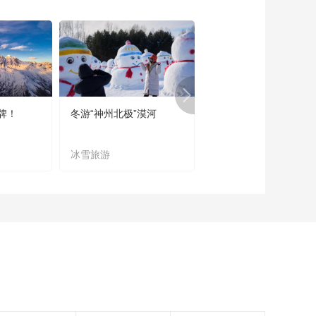
《西藏诱惑》
20180727 巧手编织
新生活
00:29:46
《西藏诱惑》
20180726 东坝民居
00:29:47
牌！
冬游“神州北极”漠河
宜居宜业又宜游
《西藏诱惑》
20180725 时间的风
景
冰雪旅游
农文旅融合
00:29:40
《西藏诱惑》
20180724 高原茶谷
00:29:44
《西藏诱惑》
20180723 面具之缘
00:29:46
《西藏诱惑》
20180720 深山信使