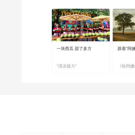
一块西瓜 甜了多方
跟着“阿
“清凉接力”
《给阿嬷