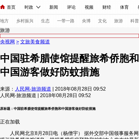
首页
时政
新闻
评论
视频
财经
体育
人民领袖习近平
直播
海外频道
片库
iPanda
栏目大全
联播+
English
中国领导人
节目单
Монгол
听音
央视快评
微视频
习式妙语
主持人
下
地方
乡村振兴
生态
一带一路
央博
文化
旅游
科普
旅游
央视网
>
文旅美食频道
总台春晚
网络春晚
共产党员网
秧纪录
纪录片网
中国驻希腊使馆提醒旅希侨胞和
中国游客做好防蚊措施
新闻
国内
国际
评论
经济
军事
科技
法
人民领袖习近平
联播+
热解读
天天学习
习式妙语
来源：
人民网-旅游频道
| 2018年08月28日 09:52
人民网-旅游频道 | 2018年08月28日 09:52
视频
小央视频
小央直播
直播中国
熊猫频道
V
现场
前线
比划
快看
蓝海中国
新兵请入列
原标题：中国驻希腊使馆提醒旅希侨胞和中国游客做好防蚊措施
正在加载
体育
直播
竞猜
2026年世界杯
2026年冬奥会
人民网北京8月28日电（杨僧宇） 据外交部中国领事服务网
VIP会员
CCTV奥林匹克频道
生活体育大会
体育江湖