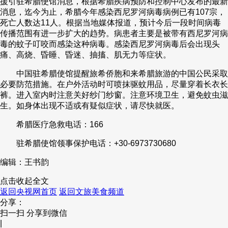
援引驻希腊使馆消息，根据希腊疾病预防和控制中心发布的最新
消息，迄今为止，希腊今年感染西尼罗河病毒病例已有107宗，
财经
教育
乡村振兴
生态环境
一带一路
央博
死亡人数达11人。根据当地媒体报道，预计今后一段时间病毒
传播范围有进一步扩大的趋势。病患者主要是被带有西尼罗河病
大国智造
大国展会
大国保险
云顶对话
云起
超
毒的蚊子叮咬而感染这种病毒。感染西尼罗河病毒后会出现头
痛、高烧、昏睡、昏迷、抽搐、肌无力等症状。
中国驻希腊使馆提醒旅希侨胞和来希腊旅游的中国公民采取
必要防范措施。在户外活动时可喷抹驱蚊用品，尽量穿着长衣长
裤。进入室内时注意关好纱门纱窗。注意环境卫生，避免蚊虫滋
CCTV.节目官网
直播
节目单
栏目
片库
热播榜
生。如身体出现不适或有疑似症状，请尽快就医。
希腊医疗急救电话：166
驻希腊使馆领事保护电话：+30-6973730680
编辑：王书韵
点击收起全文
返回央视网首页
返回文旅美食频道
分享：
扫一扫 分享到微信
|