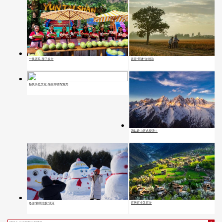
一块西瓜 甜了多方
跟着“阿嬷”游潮汕
触摸历史文化 感受博物馆魅力
四姑娘山正式授牌！
宜居宜业又宜游
冬游“神州北极”漠河