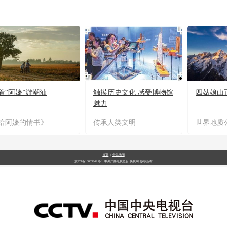
着“阿嬷”游潮汕
触摸历史文化 感受博物馆
四姑娘山
魅力
给阿嬷的情书》
传承人类文明
世界地质
首页
|
全站地图
京ICP备10003349号-1
中央广播电视总台
央视网
版权所有