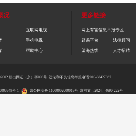
概况
更多链接
互联网电视
网上有害信息举报专区
音
手机电视
辟谣平台
法律顾问
媒
帮助中心
望海热线
人才招聘
002 新出网证（京）字098号
违法和不良信息举报电话:010-88427865
003349号-1
京公网安备 11000002000018号
京网文〔2024〕4690-222号