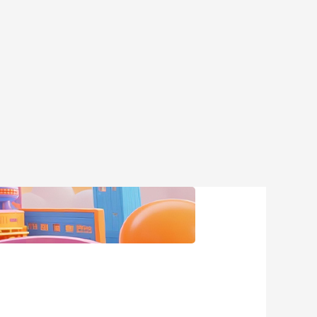
艺术
汽车
数智
5G
产业+
时尚
天气
才艺
网展
央央好物