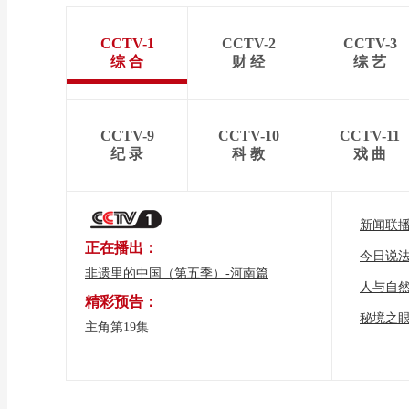
CCTV-1
CCTV-2
CCTV-3
综 合
财 经
综 艺
CCTV-9
CCTV-10
CCTV-11
纪 录
科 教
戏 曲
新闻联
正在播出：
今日说
非遗里的中国（第五季）-河南篇
人与自
精彩预告：
秘境之
主角第19集