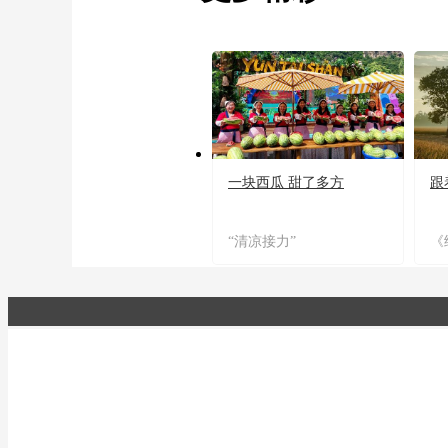
一块西瓜 甜了多方
跟
“清凉接力”
《