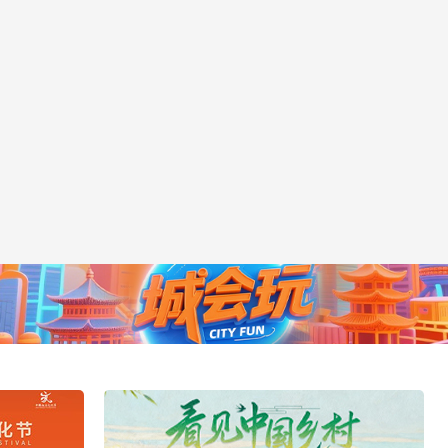
央博
非遗
文化
旅游
科普
健康
乐龄
阅读
云起
超级工厂
智敬中国
全民健康
颜选攻略
海洋
热播榜
总台企业白名单