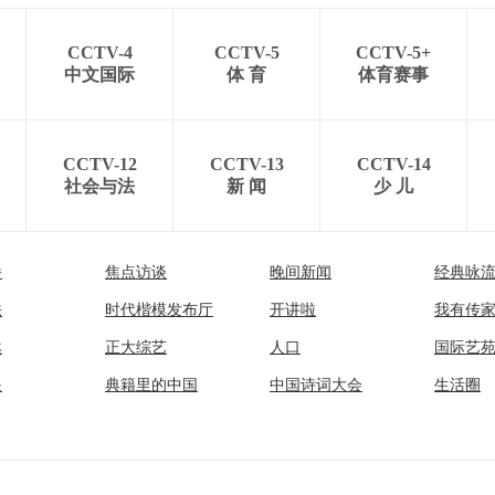
CCTV-4
CCTV-5
CCTV-5+
中文国际
体 育
体育赛事
CCTV-12
CCTV-13
CCTV-14
社会与法
新 闻
少 儿
播
焦点访谈
晚间新闻
经典咏
法
时代楷模发布厅
开讲啦
我有传
然
正大综艺
人口
国际艺
眼
典籍里的中国
中国诗词大会
生活圈