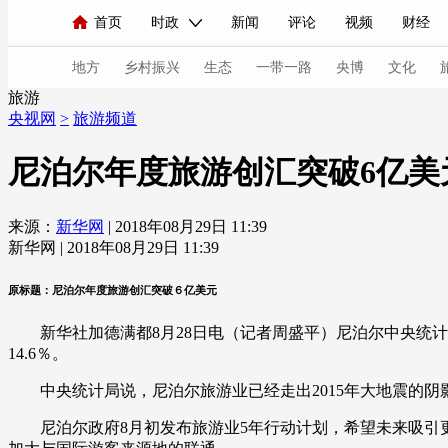
首页
时政
新闻
评论
视频
财经
人民领袖习近平
直播
海外频道
片库
iPanda
栏目大全
联播+
English
中国领导人
节目单
Монгол
听音
央视快评
微视频
习
地方
乡村振兴
生态
一带一路
央博
文化
旅游
央视网
>
旅游频道
总台春晚
网络春晚
共产党员网
秧纪录
尼泊尔年度旅游创汇突破6亿美
来源：
新华网
| 2018年08月29日 11:39
新闻
国内
国际
评论
经济
军事
新华网 | 2018年08月29日 11:39
人民领袖习近平
联播+
热解读
天天学习
原标题：尼泊尔年度旅游创汇突破６亿美元
视频
小央视频
小央直播
直播中国
熊猫
新华社加德满都8月28日电（记者周盛平）尼泊尔中央统计局日
现场
前线
比划
快看
蓝海中国
新兵
14.6％。
中央统计局说，尼泊尔旅游业已经走出2015年大地震的阴影，
体育
直播
竞猜
2026年世界杯
2026年
尼泊尔政府8月初发布旅游业5年行动计划，希望未来吸引更
VIP会员
CCTV奥林匹克频道
生活体育大会