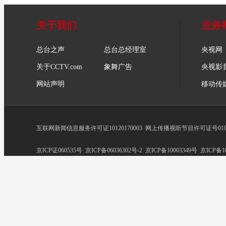
关于我们
业务
总台之声
总台总经理室
央视网
关于CCTV.com
象舞广告
央视影
网站声明
移动传
互联网新闻信息服务许可证10120170003
网上传播视听节目许可证号0102
京ICP证060535号
京ICP备06036302号-2
京ICP备10003349号
京ICP备10