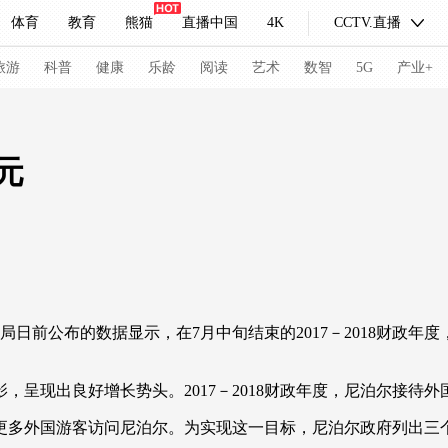
体育
教育
熊猫
直播中国
4K
CCTV.直播
式妙语
主持人
下载央视影音
热解读
天天学习
旅游
科普
健康
乐龄
阅读
艺术
数智
5G
产业+
纪录片网
国家大剧院
大型活动
元
科技
法治
文娱
人物
公益
图片
习式妙语
央视快评
央视网评
光华锐评
锋面
频道
VR/AR
4K专区
全景新闻
前公布的数据显示，在7月中旬结束的2017－2018财政年度
请入列
人生第一次
人生第二次
呈现出良好增长势头。2017－2018财政年度，尼泊尔接待外
冬奥会
CBA
NBA
中超
国足
国际足球
网球
综
多外国游客访问尼泊尔。为实现这一目标，尼泊尔政府列出三
体育江湖
文化体育
冰雪道路
足球道路