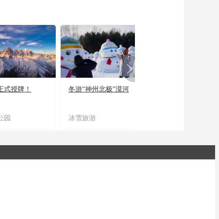
正式授牌！
冬游“神州北极”漠河
宜居宜业又宜游
公园
冰雪旅游
农文旅融合