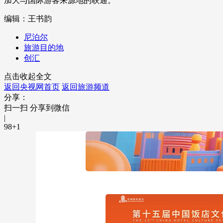
加大与国际游客来源地的联通。
财经
教育
乡村振兴
生态环境
一带一路
编辑：王书韵
大国智造
大国展会
大国保险
云顶对话
尼泊尔
旅游目的地
创汇
点击收起全文
返回央视网首页
返回旅游频道
分享：
CCTV.节目官网
直播
节目单
栏目
片库
扫一扫 分享到微信
|
98
+1