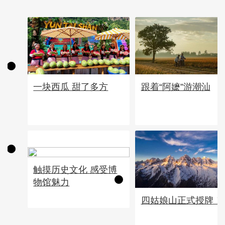
一块西瓜 甜了多方
跟着“阿嬷”游潮汕
触摸历史文化 感受博
物馆魅力
四姑娘山正式授牌！