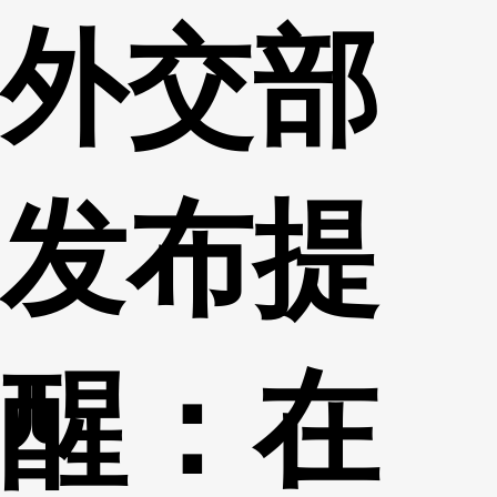
外交部
财经
教育
乡村振兴
生态环境
一带一路
央博
大国智造
大国展会
大国保险
云顶对话
云起
超
发布提
CCTV.节目官网
直播
节目单
栏目
片库
热播榜
醒：在