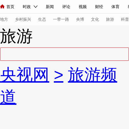
首页
时政
新闻
评论
视频
财经
体育
人民领袖习近平
直播
海外频道
片库
iPanda
栏目大全
联播+
English
中国领导人
节目单
Монгол
听音
央视快评
微视频
习式妙语
主持人
下
地方
乡村振兴
生态
一带一路
央博
文化
旅游
科普
旅游
总台春晚
网络春晚
共产党员网
秧纪录
纪录片网
新闻
国内
国际
评论
经济
军事
科技
法
央视网
>
旅游频
人民领袖习近平
联播+
热解读
天天学习
习式妙语
视频
小央视频
小央直播
直播中国
熊猫频道
V
道
现场
前线
比划
快看
蓝海中国
新兵请入列
体育
直播
竞猜
2026年世界杯
2026年冬奥会
VIP会员
CCTV奥林匹克频道
生活体育大会
体育江湖