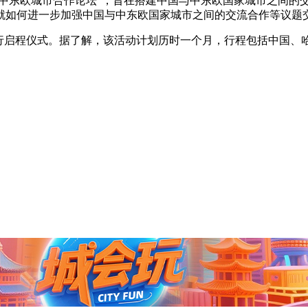
－中东欧城市合作论坛”，旨在搭建中国与中东欧国家城市之间的
就如何进一步加强中国与中东欧国家城市之间的交流合作等议题
央博
非遗
文化
旅游
科普
健康
乐龄
阅读
启程仪式。据了解，该活动计划历时一个月，行程包括中国、
云起
超级工厂
智敬中国
全民健康
颜选攻略
海洋
收视榜
总台企业白名单