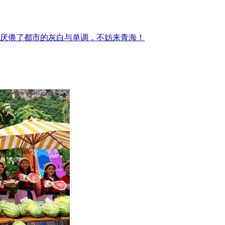
厌倦了都市的灰白与单调，不妨来青海！