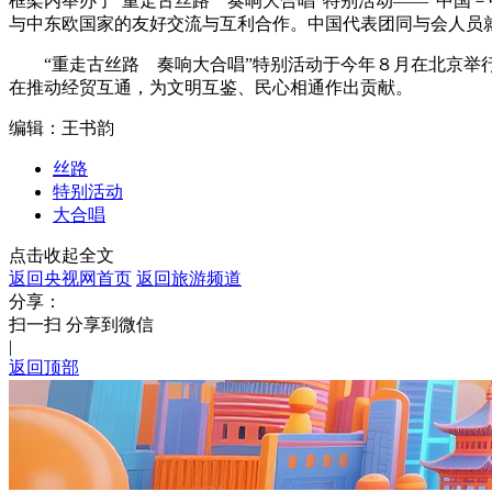
框架内举办了“重走古丝路 奏响大合唱”特别活动——“中国
与中东欧国家的友好交流与互利合作。中国代表团同与会人员
财经
教育
乡村振兴
生态环境
一带一路
“重走古丝路 奏响大合唱”特别活动于今年８月在北京举行
大国智造
大国展会
大国保险
云顶对话
在推动经贸互通，为文明互鉴、民心相通作出贡献。
编辑：王书韵
丝路
特别活动
大合唱
CCTV.节目官网
直播
节目单
栏目
片库
点击收起全文
返回央视网首页
返回旅游频道
分享：
扫一扫 分享到微信
|
返回顶部