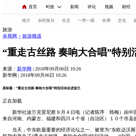
首页
时政
新闻
评论
视频
财经
人民领袖习近平
直播
海外频道
片库
iPanda
栏目大全
联播+
English
中国领导人
节目单
Монгол
听音
央视快评
微视频
习
地方
乡村振兴
生态
一带一路
央博
文化
旅游
央视网
>
旅游频道
总台春晚
网络春晚
共产党员网
秧纪录
“重走古丝路 奏响大合唱”特别
来源：
新华网
| 2018年09月06日 10:26
新闻
国内
国际
评论
经济
军事
新华网 | 2018年09月06日 10:26
人民领袖习近平
联播+
热解读
天天学习
原标题：“重走古丝路 奏响大合唱”特别活动走进波兰
视频
小央视频
小央直播
直播中国
熊猫
正在加载
现场
前线
比划
快看
蓝海中国
新兵
新华社波兰克雷尼察９月４日电（记者陈序 韩梅）由中国人
来自河南、内蒙古、福建和四川４个省（自治区）１０个市县
体育
直播
竞猜
2026年世界杯
2026年
当天，中东欧最重要的经济论坛之一、被誉为“东欧达沃斯”
VIP会员
CCTV奥林匹克频道
生活体育大会