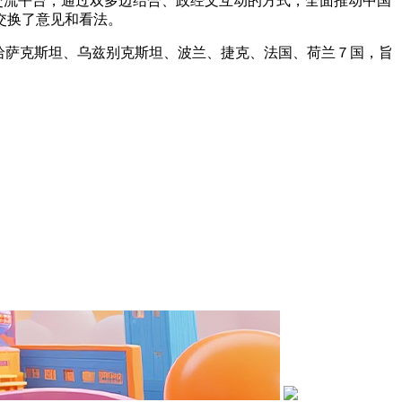
交流平台，通过双多边结合、政经文互动的方式，全面推动中国
交换了意见和看法。
艺术
汽车
数智
5G
产业+
哈萨克斯坦、乌兹别克斯坦、波兰、捷克、法国、荷兰７国，旨
时尚
天气
才艺
网展
央央好物