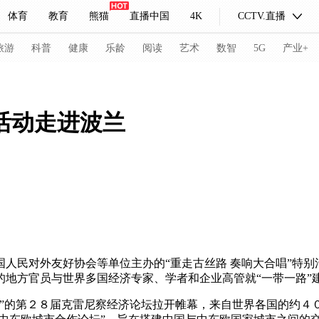
体育
教育
熊猫
直播中国
4K
CCTV.直播
式妙语
主持人
下载央视影音
热解读
天天学习
旅游
科普
健康
乐龄
阅读
艺术
数智
5G
产业+
纪录片网
国家大剧院
大型活动
活动走进波兰
科技
法治
文娱
人物
公益
图片
习式妙语
央视快评
央视网评
光华锐评
锋面
频道
VR/AR
4K专区
全景新闻
请入列
人生第一次
人生第二次
民对外友好协会等单位主办的“重走古丝路 奏响大合唱”特别
的地方官员与世界多国经济专家、学者和企业高管就“一带一路”
冬奥会
CBA
NBA
中超
国足
国际足球
网球
综
的第２８届克雷尼察经济论坛拉开帷幕，来自世界各国的约４
体育江湖
文化体育
冰雪道路
足球道路