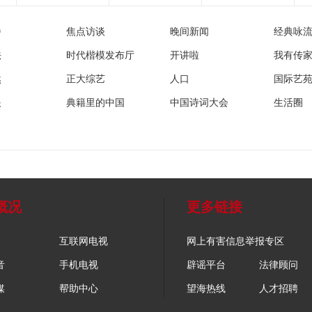
播
焦点访谈
晚间新闻
经典咏
法
时代楷模发布厅
开讲啦
我有传
然
正大综艺
人口
国际艺
眼
典籍里的中国
中国诗词大会
生活圈
概况
更多链接
互联网电视
网上有害信息举报专区
音
手机电视
辟谣平台
法律顾问
媒
帮助中心
望海热线
人才招聘