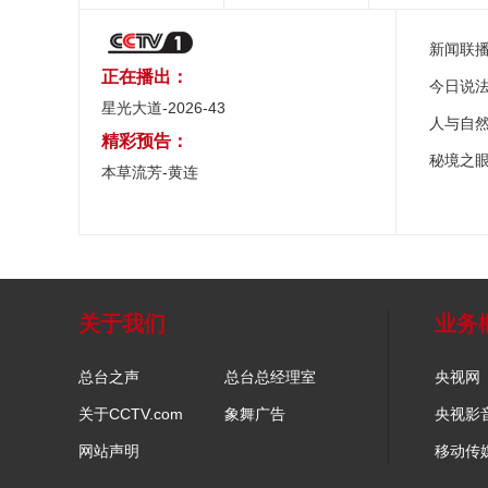
新闻联
正在播出：
今日说
星光大道-2026-43
人与自
精彩预告：
秘境之
本草流芳-黄连
关于我们
业务
总台之声
总台总经理室
央视网
关于CCTV.com
象舞广告
央视影
网站声明
移动传