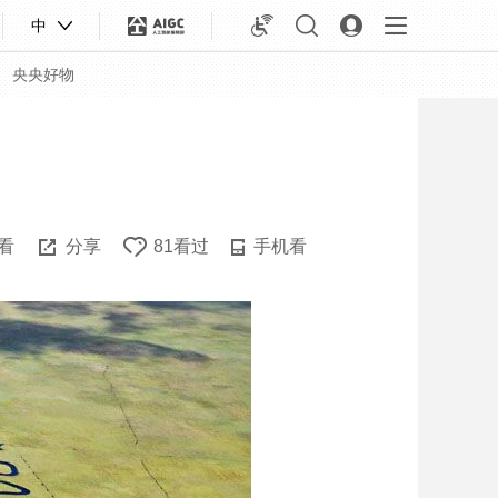
中
央央好物
看
分享
81看过
手机看
合体育
亚冬会