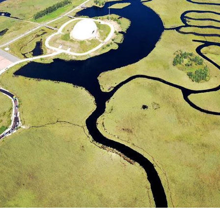
央博
非遗
文化
旅游
科普
健康
乐龄
阅读
云起
超级工厂
智敬中国
全民健康
颜选攻略
海洋
热播榜
总台企业白名单