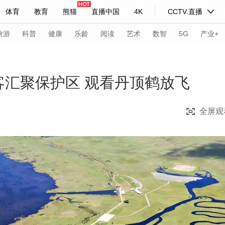
体育
教育
熊猫
直播中国
4K
CCTV.直播
式妙语
主持人
下载央视影音
热解读
天天学习
旅游
科普
健康
乐龄
阅读
艺术
数智
5G
产业+
纪录片网
国家大剧院
大型活动
客汇聚保护区 观看丹顶鹤放飞
全屏观
科技
法治
文娱
人物
公益
图片
习式妙语
央视快评
央视网评
光华锐评
锋面
频道
VR/AR
4K专区
全景新闻
请入列
人生第一次
人生第二次
年冬奥会
CBA
NBA
中超
国足
国际足球
网球
综
体育江湖
文化体育
冰雪道路
足球道路