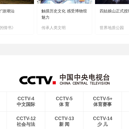
嬷”游潮汕
触摸历史文化 感受博物馆
四姑娘山正式授
魅力
的情书》
传承人类文明
世界地质公园
CCTV-4
CCTV-5
CCTV-5+
中文国际
体 育
体育赛事
CCTV-12
CCTV-13
CCTV-14
社会与法
新 闻
少 儿