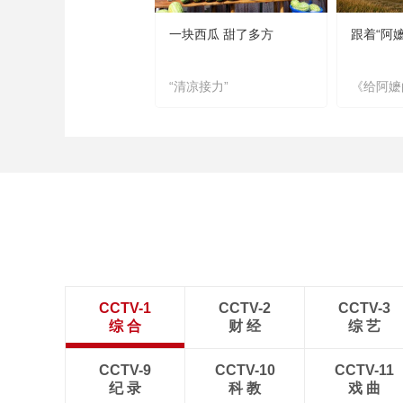
一块西瓜 甜了多方
跟着“阿
“清凉接力”
《给阿嬷
CCTV-1
CCTV-2
CCTV-3
综 合
财 经
综 艺
CCTV-9
CCTV-10
CCTV-11
纪 录
科 教
戏 曲