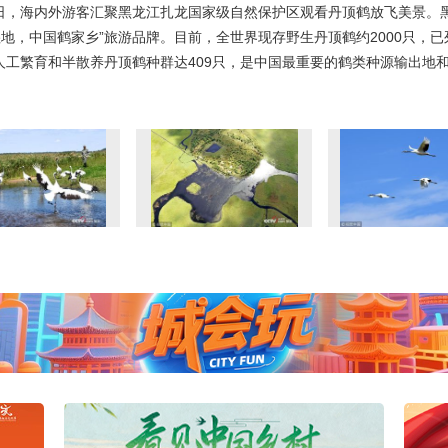
月6日，海内外游客汇聚黑龙江扎龙国家级自然保护区观看丹顶鹤放飞美景。
湿地，中国鹤家乡”旅游品牌。目前，全世界现存野生丹顶鹤约2000只，
人工繁育和半散养丹顶鹤种群达409只，是中国最重要的鹤类种源输出地和