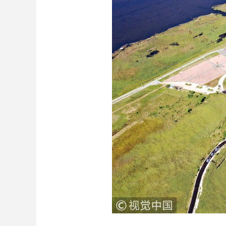
财经
教育
乡村振兴
生态环境
一带一路
大国智造
大国展会
大国保险
云顶对话
CCTV.节目官网
直播
节目单
栏目
片库