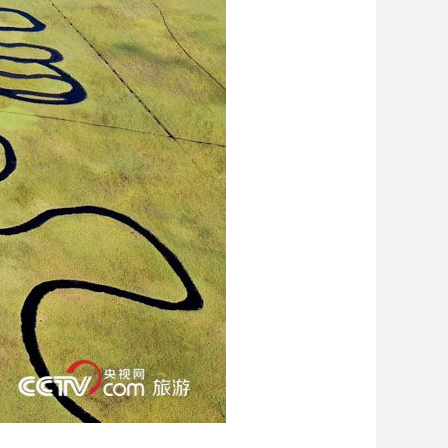
艺术
汽车
数智
5G
产业+
时尚
天气
才艺
网展
央央好物