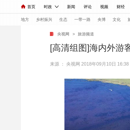
首页
时政
新闻
评论
视频
财经
人民领袖习近平
直播
海外频道
片库
iPanda
栏目大全
联播+
English
中国领导人
节目单
Монгол
听音
央视快评
微视频
习
地方
乡村振兴
生态
一带一路
央博
文化
央视网
>
旅游频道
总台春晚
网络春晚
共产党员网
秧纪录
[高清组图]海内外游
来源 ：
央视网
2018年09月10日 16:38
新闻
国内
国际
评论
经济
军事
人民领袖习近平
联播+
热解读
天天学习
视频
小央视频
小央直播
直播中国
熊猫
现场
前线
比划
快看
蓝海中国
新兵
体育
直播
竞猜
2026年世界杯
2026
VIP会员
CCTV奥林匹克频道
生活体育大会