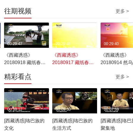
往期视频
更多 >
00:29:47
00:29:46
00:29:40
《西藏诱惑》
《西藏诱惑》
《西藏诱惑》
20180918 藏纸春秋
20180917 藏纸春秋
20180914 然
——纸的传承
——藏纸溯源
天
精彩看点
更多 >
00:10:12
00:09:30
00:07:59
[西藏诱惑]珞巴族的
[西藏诱惑]珞巴族的
[西藏诱惑]珞巴
文化
生活方式
聚集地