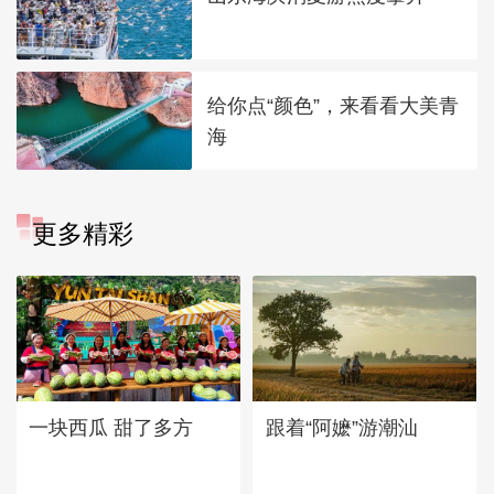
给你点“颜色”，来看看大美青
海
更多精彩
一块西瓜 甜了多方
跟着“阿嬷”游潮汕