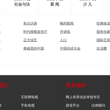
社会与法
新 闻
少 儿
播
焦点访谈
晚间新闻
经典咏
法
时代楷模发布厅
开讲啦
我有传
然
正大综艺
人口
国际艺
眼
典籍里的中国
中国诗词大会
生活圈
概况
更多链接
互联网电视
网上有害信息举报专区
音
手机电视
辟谣平台
法律顾问