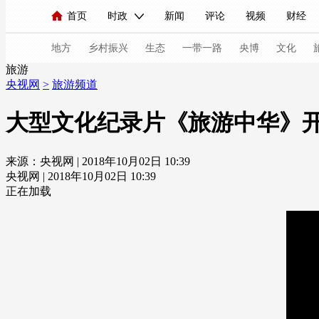
首页
时政
新闻
评论
视频
财经
人民领袖习近平
直播
海外频道
片库
iPanda
栏目大全
联播+
English
中国领导人
节目单
Монгол
听音
央视快评
微视频
习
地方
乡村振兴
生态
一带一路
央博
文化
旅游
央视网
>
旅游频道
总台春晚
网络春晚
共产党员网
秧纪录
大型文化纪录片《旅游中华》开
来源：央视网 | 2018年10月02日 10:39
新闻
国内
国际
评论
经济
军事
央视网 | 2018年10月02日 10:39
人民领袖习近平
联播+
热解读
天天学习
正在加载
视频
小央视频
小央直播
直播中国
熊猫
现场
前线
比划
快看
蓝海中国
新兵
体育
直播
竞猜
2026年世界杯
2026年
VIP会员
CCTV奥林匹克频道
生活体育大会