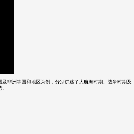
艺术
汽车
数智
5G
产业+
时尚
天气
才艺
网展
央央好物
国及非洲等国和地区为例，分别讲述了大航海时期、战争时期及
势。