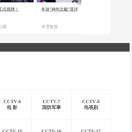
正式授牌！
冬游“神州北极”漠河
宜居宜业又宜游
公园
冰雪旅游
农文旅融合
CCTV-6
CCTV-7
CCTV-8
电 影
国防军事
电视剧
CCTV-15
CCTV-16
CCTV-17