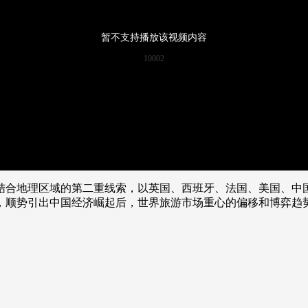
央博
非遗
文化
旅游
科普
健康
乐龄
阅读
暂不支持播放该视频内容
云起
超级工厂
智敬中国
全民健康
颜选攻略
海洋
10002
收视榜
总台企业白名单
结合地理区域的第二重线索，以英国、西班牙、法国、美国、中
，顺势引出中国经济崛起后，世界旅游市场重心的偏移和博弈趋