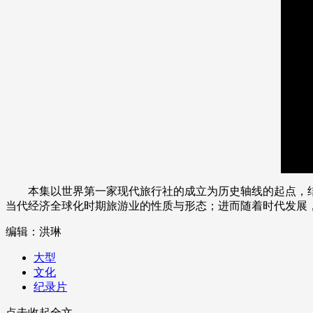
财经
教育
乡村振兴
生态环境
一带一路
大国智造
大国展会
大国保险
云顶对话
CCTV.节目官网
直播
节目单
栏目
片库
本集以世界第一家现代旅行社的成立为历史轴线的起点，
当代经济全球化时期旅游业的性质与形态；进而随着时代发展
编辑：洪琳
大型
文化
纪录片
点击收起全文