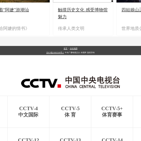
着“阿嬷”游潮汕
触摸历史文化 感受博物馆
四姑娘山
魅力
给阿嬷的情书》
传承人类文明
世界地质
首页
|
全站地图
京ICP备10003349号-1
中央广播电视总台
央视网
版权所有
CCTV-4
CCTV-5
CCTV-5+
中文国际
体 育
体育赛事
CCTV-12
CCTV-13
CCTV-14