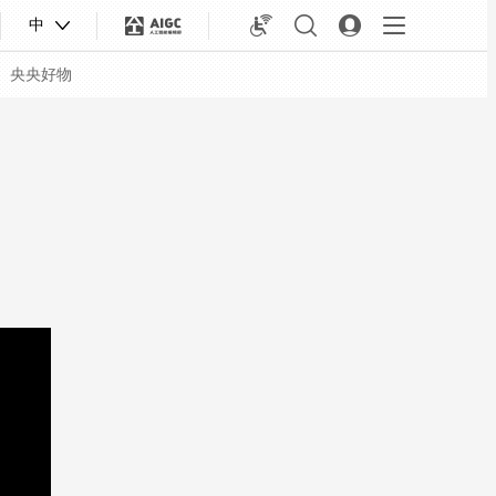
中
央央好物
合体育
亚冬会