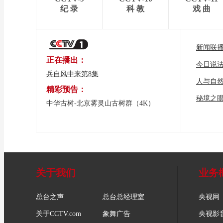
纪 录
科 教
戏 曲
新闻联
正在播出：
今日说
兵自风中来第8集
人与自
精彩预告：
秘境之
中华古树-北京雾灵山古树群（4K）
关于我们
业务
总台之声
总台总经理室
央视网
关于CCTV.com
象舞广告
央视影