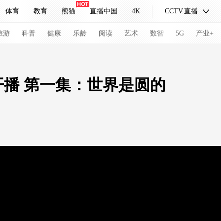
体育
教育
熊猫
直播中国
4K
CCTV.直播
式妙语
主持人
下载央视影音
热解读
天天学习
旅游
科普
健康
乐龄
阅读
艺术
数智
5G
产业+
纪录片网
国家大剧院
大型活动
播 第一集：世界是圆的
科技
法治
文娱
人物
公益
图片
习式妙语
央视快评
央视网评
光华锐评
锋面
频道
VR/AR
4K专区
全景新闻
请入列
人生第一次
人生第二次
冬奥会
CBA
NBA
中超
国足
国际足球
网球
综
体育江湖
文化体育
冰雪道路
足球道路