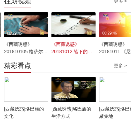
往期视频
更多 >
00:29:45
00:29:46
00:29:46
《西藏诱惑》
《西藏诱惑》
《西藏诱惑》
201810105 格萨尔卓
20181012 笔下的文
20181011 《
舞
明
河》之《春天
精彩看点
更多 >
00:10:12
00:09:30
00:07:59
[西藏诱惑]珞巴族的
[西藏诱惑]珞巴族的
[西藏诱惑]珞巴
文化
生活方式
聚集地