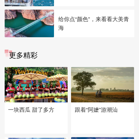
给你点“颜色”，来看看大美青
海
更多精彩
一块西瓜 甜了多方
跟着“阿嬷”游潮汕