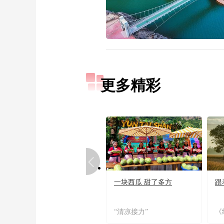
更多精彩
一块西瓜 甜了多方
跟
“清凉接力”
《