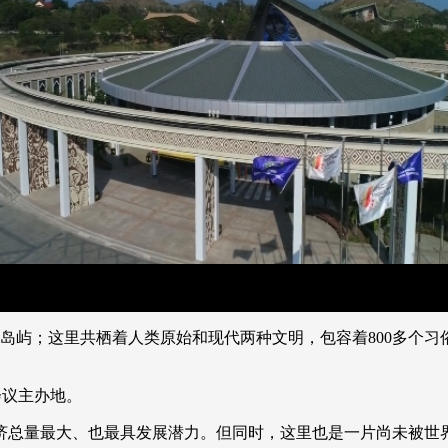
央博
非遗
文化
旅游
科普
健康
乐龄
阅读
云起
超级工厂
智敬中国
全民健康
颜选攻略
海洋
热播榜
总台企业白名单
岛屿；这里共栖着人类原始和现代两种文明，包容着800多个习
会议主办地。
总量最大、也最具发展潜力。但同时，这里也是一片尚未被世界