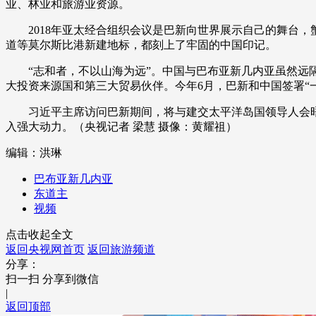
业、林业和旅游业资源。
2018年亚太经合组织会议是巴新向世界展示自己的舞台，
道等莫尔斯比港新建地标，都刻上了牢固的中国印记。
“志和者，不以山海为远”。中国与巴布亚新几内亚虽然远隔
大投资来源国和第三大贸易伙伴。今年6月，巴新和中国签署“
习近平主席访问巴新期间，将与建交太平洋岛国领导人会晤
入强大动力。（央视记者 梁慧 摄像：黄耀祖）
编辑：洪琳
巴布亚新几内亚
东道主
视频
点击收起全文
返回央视网首页
返回旅游频道
分享：
扫一扫 分享到微信
|
返回顶部