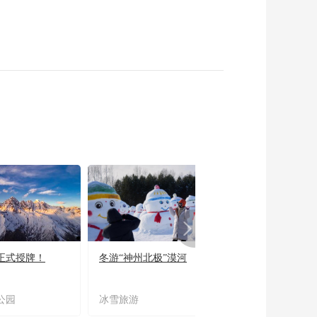
正式授牌！
冬游“神州北极”漠河
宜居宜业又宜游
公园
冰雪旅游
农文旅融合