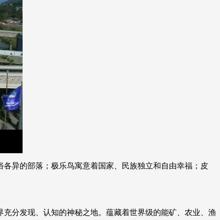
艺术
汽车
数智
5G
产业+
时尚
天气
才艺
网展
央央好物
俗各异的部落；极乐鸟寓意着国家、民族独立和自由幸福；皮
充分发现、认知的神秘之地。蕴藏着世界级的能矿、农业、渔