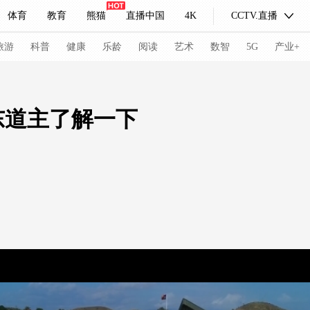
体育
教育
熊猫
直播中国
4K
CCTV.直播
式妙语
主持人
下载央视影音
热解读
天天学习
旅游
科普
健康
乐龄
阅读
艺术
数智
5G
产业+
纪录片网
国家大剧院
大型活动
东道主了解一下
科技
法治
文娱
人物
公益
图片
习式妙语
央视快评
央视网评
光华锐评
锋面
频道
VR/AR
4K专区
全景新闻
请入列
人生第一次
人生第二次
冬奥会
CBA
NBA
中超
国足
国际足球
网球
综
体育江湖
文化体育
冰雪道路
足球道路