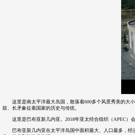
财经
教育
乡村振兴
生态环境
一带一路
大国智造
大国展会
大国保险
云顶对话
CCTV.节目官网
直播
节目单
栏目
片库
这里是南太平洋最大岛国，散落着600多个风景秀美的大小
鼓、长矛象征着国家的历史与传统。
这里是巴布亚新几内亚。2018年亚太经合组织（APEC）
巴布亚新几内亚在太平洋岛国中面积最大、人口最多，经济