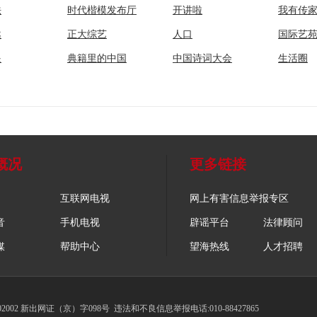
法
时代楷模发布厅
开讲啦
我有传
然
正大综艺
人口
国际艺
眼
典籍里的中国
中国诗词大会
生活圈
概况
更多链接
互联网电视
网上有害信息举报专区
音
手机电视
辟谣平台
法律顾问
媒
帮助中心
望海热线
人才招聘
002 新出网证（京）字098号
违法和不良信息举报电话:010-88427865