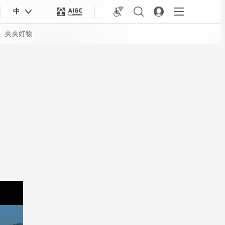
中
央央好物
合体育
亚冬会