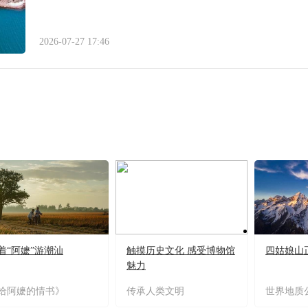
2026-07-27 17:46
着“阿嬷”游潮汕
触摸历史文化 感受博物馆
四姑娘山
魅力
给阿嬷的情书》
传承人类文明
世界地质