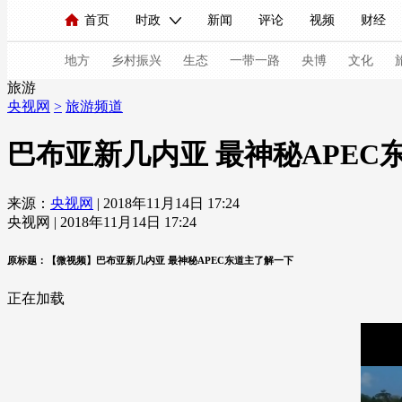
首页
时政
新闻
评论
视频
财经
人民领袖习近平
直播
海外频道
片库
iPanda
栏目大全
联播+
English
中国领导人
节目单
Монгол
听音
央视快评
微视频
习
地方
乡村振兴
生态
一带一路
央博
文化
旅游
央视网
>
旅游频道
总台春晚
网络春晚
共产党员网
秧纪录
巴布亚新几内亚 最神秘APEC
来源：
央视网
| 2018年11月14日 17:24
新闻
国内
国际
评论
经济
军事
央视网 | 2018年11月14日 17:24
人民领袖习近平
联播+
热解读
天天学习
原标题：【微视频】巴布亚新几内亚 最神秘APEC东道主了解一下
视频
小央视频
小央直播
直播中国
熊猫
正在加载
现场
前线
比划
快看
蓝海中国
新兵
体育
直播
竞猜
2026年世界杯
2026年
VIP会员
CCTV奥林匹克频道
生活体育大会