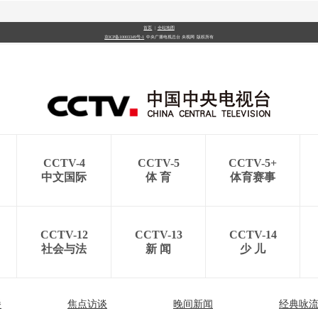
首页
|
全站地图
京ICP备10003349号-1
中央广播电视总台
央视网
版权所有
CCTV-4
CCTV-5
CCTV-5+
中文国际
体 育
体育赛事
CCTV-12
CCTV-13
CCTV-14
社会与法
新 闻
少 儿
播
焦点访谈
晚间新闻
经典咏