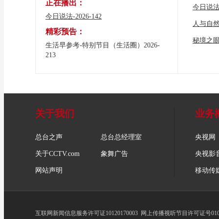
正在播出：
今日说
今日说法-2026-142
人与自
精彩预告：
秘境之
生活早参考-特别节目（生活圈）2026-
213
关于我们
业务
总台之声
总台总经理室
央视网
关于CCTV.com
象舞广告
央视影
网站声明
移动传
互联网新闻信息服务许可证10120170003
网上传播视听节目许可证号0102