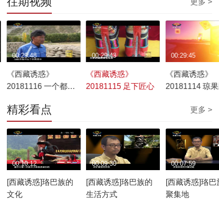
往期视频
更多 >
00:29:48
00:29:43
00:29:45
《西藏诱惑》
《西藏诱惑》
《西藏诱惑》
20181116 一个都不
20181115 足下匠心
20181114 琼
能少
精彩看点
更多 >
00:10:12
00:09:30
00:07:59
[西藏诱惑]珞巴族的
[西藏诱惑]珞巴族的
[西藏诱惑]珞巴
文化
生活方式
聚集地