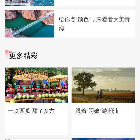
给你点“颜色”，来看看大美青
海
更多精彩
一块西瓜 甜了多方
跟着“阿嬷”游潮汕