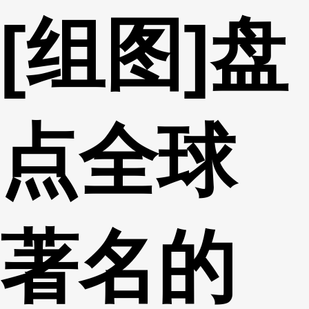
[组图]盘
财经
教育
乡村振兴
生态环境
一带一路
央博
大国智造
大国展会
大国保险
云顶对话
云起
超
点全球
CCTV.节目官网
直播
节目单
栏目
片库
热播榜
著名的