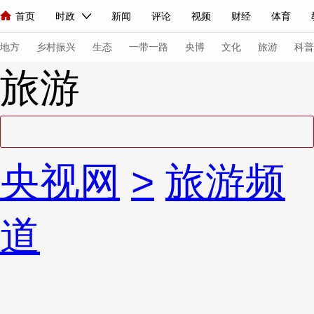
首页
时政
新闻
评论
视频
财经
体育
人民领袖习近平
直播
海外频道
片库
iPanda
栏目大全
联播+
English
中国领导人
节目单
Монгол
听音
央视快评
微视频
习式妙语
主持人
下
地方
乡村振兴
生态
一带一路
央博
文化
旅游
科普
旅游
总台春晚
网络春晚
共产党员网
秧纪录
纪录片网
新闻
国内
国际
评论
经济
军事
科技
法
央视网
>
旅游频
人民领袖习近平
联播+
热解读
天天学习
习式妙语
视频
小央视频
小央直播
直播中国
熊猫频道
V
道
现场
前线
比划
快看
蓝海中国
新兵请入列
体育
直播
竞猜
2026年世界杯
2026年冬奥会
VIP会员
CCTV奥林匹克频道
生活体育大会
体育江湖