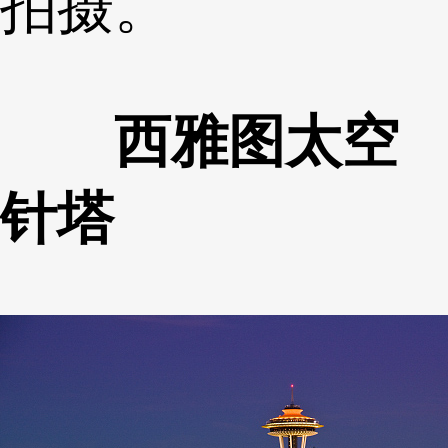
拍摄。
西雅图太空
针塔