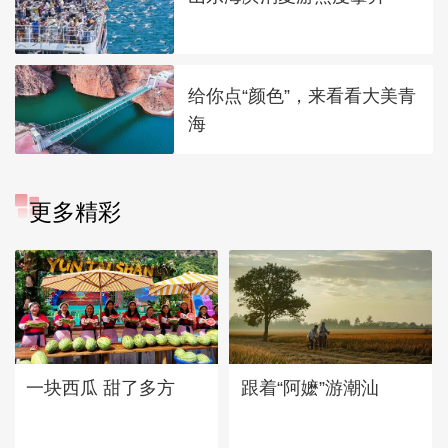
给你点“颜色”，来看看大美青
海
更多精彩
一块西瓜 甜了多方
跟着“阿嬷”游潮汕