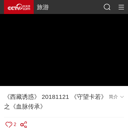
旅游
《西藏诱惑》 20181121 《守望卡若》
简介
之《血脉传承》
2