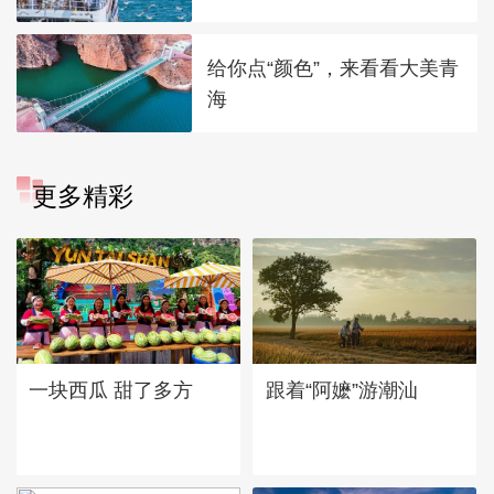
给你点“颜色”，来看看大美青
海
更多精彩
一块西瓜 甜了多方
跟着“阿嬷”游潮汕