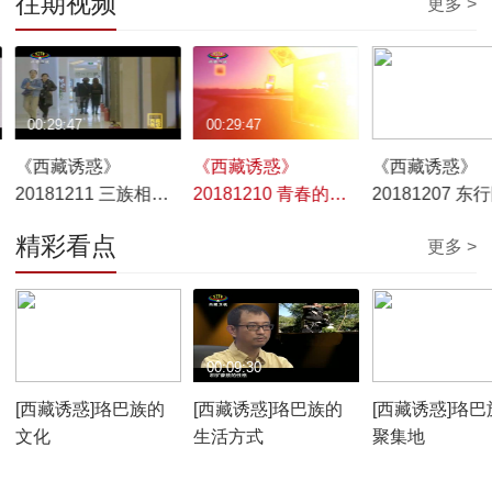
往期视频
更多 >
00:29:47
00:29:47
00:29:49
《西藏诱惑》
《西藏诱惑》
《西藏诱惑》
20181211 三族相敬
20181210 青春的绽
20181207 东
四世同心
放
精彩看点
更多 >
00:10:12
00:09:30
00:07:59
[西藏诱惑]珞巴族的
[西藏诱惑]珞巴族的
[西藏诱惑]珞巴
文化
生活方式
聚集地