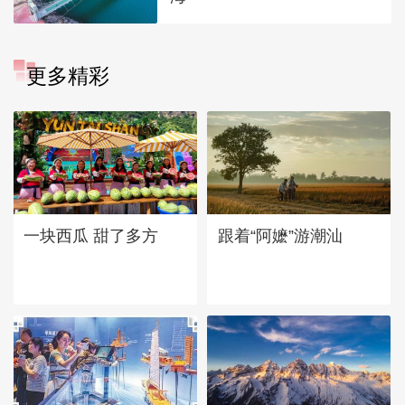
更多精彩
一块西瓜 甜了多方
跟着“阿嬷”游潮汕