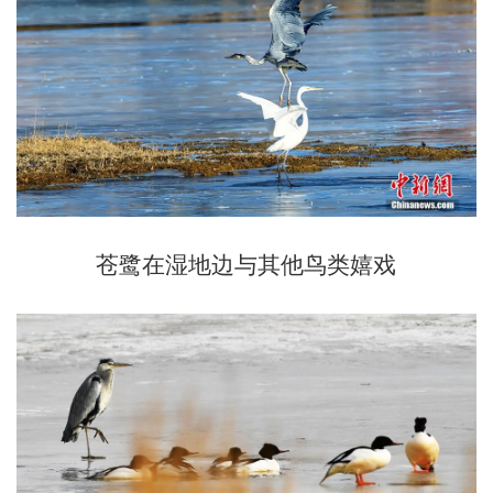
苍鹭在湿地边与其他鸟类嬉戏