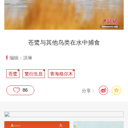
苍鹭与其他鸟类在水中捕食
编辑：洪琳
苍鹭
繁衍生息
青海格尔木
86
分享：