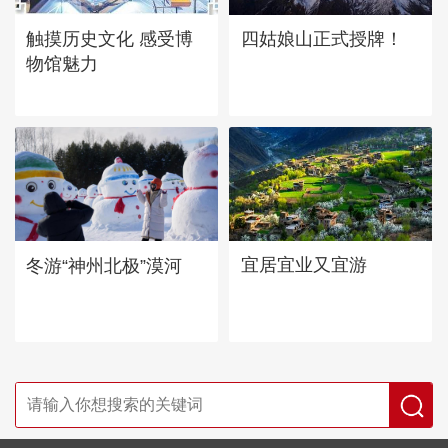
四姑娘山正式授牌！
触摸历史文化 感受博
物馆魅力
宜居宜业又宜游
冬游“神州北极”漠河