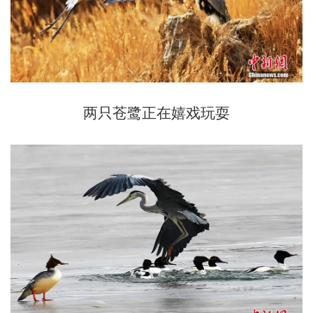
两只苍鹭正在嬉戏玩耍