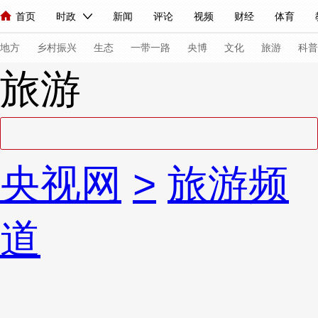
首页
时政
新闻
评论
视频
财经
体育
人民领袖习近平
直播
海外频道
片库
iPanda
栏目大全
联播+
English
中国领导人
节目单
Монгол
听音
央视快评
微视频
习式妙语
主持人
下
地方
乡村振兴
生态
一带一路
央博
文化
旅游
科普
旅游
总台春晚
网络春晚
共产党员网
秧纪录
纪录片网
新闻
国内
国际
评论
经济
军事
科技
法
央视网
>
旅游频
人民领袖习近平
联播+
热解读
天天学习
习式妙语
视频
小央视频
小央直播
直播中国
熊猫频道
V
道
现场
前线
比划
快看
蓝海中国
新兵请入列
体育
直播
竞猜
2026年世界杯
2026年冬奥会
VIP会员
CCTV奥林匹克频道
生活体育大会
体育江湖