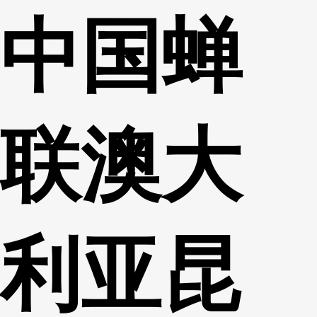
中国蝉
财经
教育
乡村振兴
生态环境
一带一路
央博
大国智造
大国展会
大国保险
云顶对话
云起
超
联澳大
CCTV.节目官网
直播
节目单
栏目
片库
热播榜
利亚昆