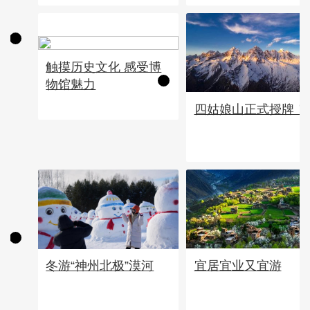
触摸历史文化 感受博
物馆魅力
四姑娘山正式授牌！
宜居宜业又宜游
冬游“神州北极”漠河