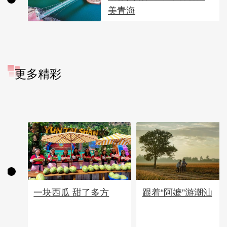
美青海
更多精彩
一块西瓜 甜了多方
跟着“阿嬷”游潮汕