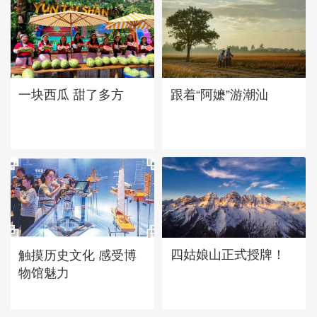
一块西瓜 甜了多方
跟着“阿嬷”游潮汕
四姑娘山正式授牌！
触摸历史文化 感受博
物馆魅力