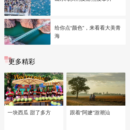
给你点“颜色”，来看看大美青
海
更多精彩
一块西瓜 甜了多方
跟着“阿嬷”游潮汕