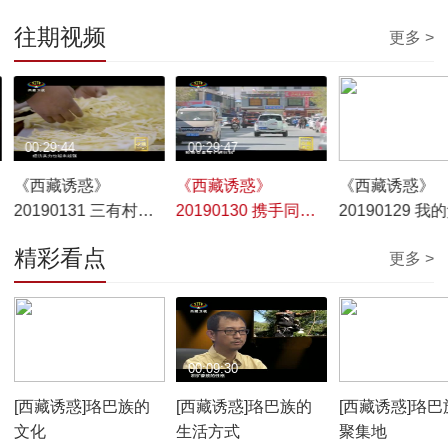
往期视频
更多 >
00:29:44
00:29:47
00:29:46
《西藏诱惑》
《西藏诱惑》
《西藏诱惑》
20190131 三有村的
20190130 携手同行
20190129 我
幸福生活
汉藏情
母亲
精彩看点
更多 >
00:10:12
00:09:30
00:07:59
[西藏诱惑]珞巴族的
[西藏诱惑]珞巴族的
[西藏诱惑]珞巴
文化
生活方式
聚集地