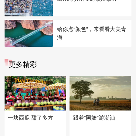
给你点“颜色”，来看看大美青
海
更多精彩
一块西瓜 甜了多方
跟着“阿嬷”游潮汕