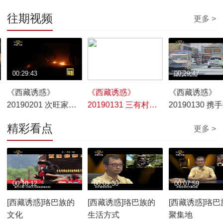
往期视频
更多 >
00:29:43
00:29:44
00:29:47
《西藏诱惑》
《西藏诱惑》
《西藏诱惑》
20190201 次旺家的
20190131 三有村的
20190130 携
团圆年
幸福生活
汉藏情
精彩看点
更多 >
00:10:12
00:09:30
00:07:59
[西藏诱惑]珞巴族的
[西藏诱惑]珞巴族的
[西藏诱惑]珞巴
文化
生活方式
聚集地