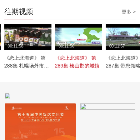
往期视频
更多 >
00:11:58
00:11:56
00:11:57
《恋上北海道》 第
《恋上北海道》 第
《恋上北海道》
288集 札幌场外市场
289集 桧山郡的城镇
287集 带您领
与桑园最值得一去的
古町与留寿都
地方
魅力