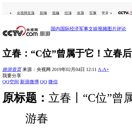
央视网首页
新闻
视频
经济
体育
军事
更多
国内
国际
经济
军事
文娱
视频
图片
评论
立春：“C位”曾属于它！立春
旅游首页
来源：央视网 2019年02月04日 12:11
A-
A+
我要分享
QQ空间
新浪微博
QQ
微信
原标题：
立春丨“C位”曾
游春