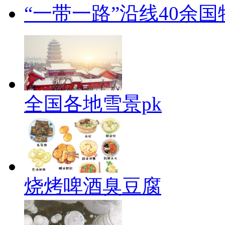
“一带一路”沿线40余
全国各地雪景pk
烧烤啤酒臭豆腐