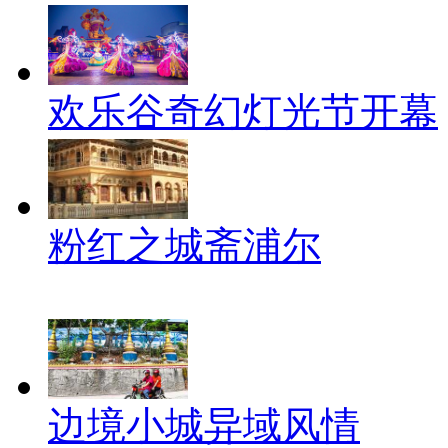
欢乐谷奇幻灯光节开幕
粉红之城斋浦尔
边境小城异域风情