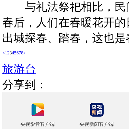
与礼法祭祀相比，民间
春后，人们在春暖花开的
出城探春、踏春，这也是
<
1
2
3
4
5
6
7
8
>
旅游台
分享到：
央视影音客户端
央视新闻客户端