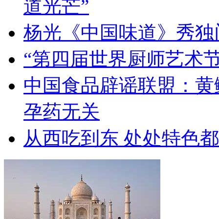
道光芒”
杨光《中国味道》秀独
“第四届世界厨师艺术节
中国食品辟谣联盟：黄
孕药无关
从西吃到东 处处特色