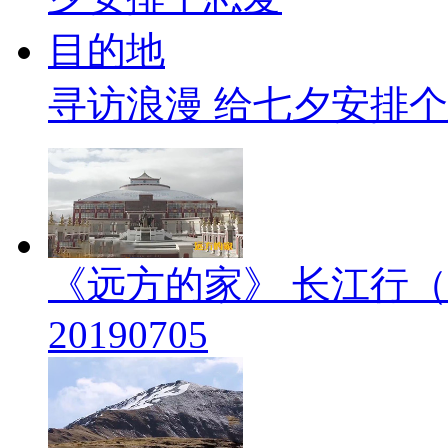
寻访浪漫 给七夕安排
《远方的家》 长江行（
20190705