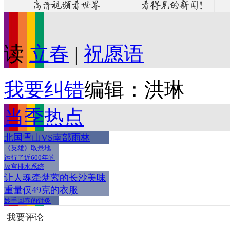
读
立春
|
祝愿语
我要纠错
编辑：洪琳
当季热点
北国雪山VS南部雨林
《英雄》取景地
运行了近600年的
故宫排水系统
让人魂牵梦萦的长沙美味
重量仅49克的衣服
妙手回春的针灸