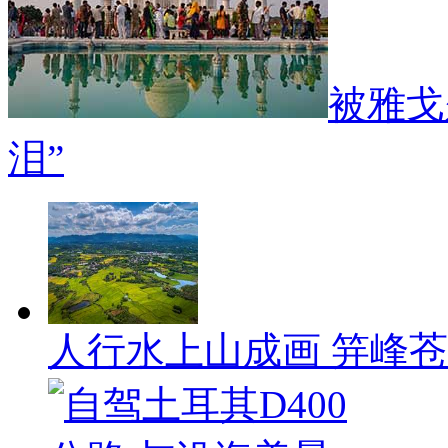
被雅戈
泪”
人行水上山成画 笄峰