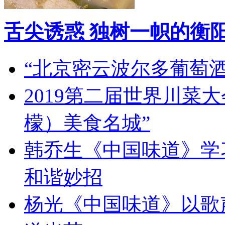
舌尖诱惑 独树一帜的衡
“北京密云波尔多葡萄
2019第二届世界川菜
檬）美食名城”
韩乔生《中国味道》学习
和谐妙招
杨光《中国味道》以歌