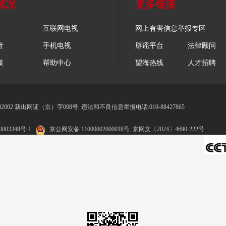
概况
更多链接
互联网电视
网上有害信息举报专区
音
手机电视
辟谣平台
法律顾问
媒
帮助中心
望海热线
人才招聘
002 新出网证（京）字098号
违法和不良信息举报电话:010-88427865
003349号-1
京公网安备 11000002000018号
京网文〔2024〕4690-222号