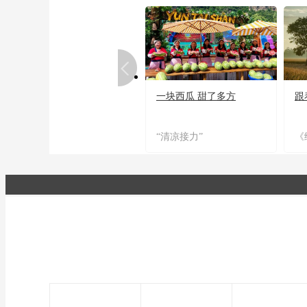
一块西瓜 甜了多方
跟
“清凉接力”
《