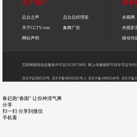
关于我们
业务
总台之声
总台总经理室
央视网
关于CCTV.com
象舞广告
央视影
网站声明
移动传
互联网新闻信息服务许可证10120170003
网上传播视听节目许可证号0102
京ICP证060535号
京ICP备06036302号-2
京ICP备10003349号
京ICP备10
春赶跑“春困” 让你神清气爽
分享
扫一扫 分享到微信
手机看