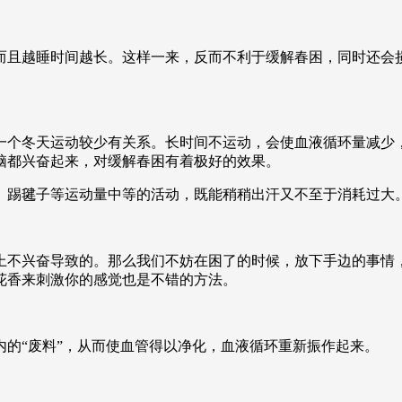
央博
非遗
文化
旅游
科普
健康
乐龄
阅读
且越睡时间越长。这样一来，反而不利于缓解春困，同时还会损
云起
超级工厂
智敬中国
全民健康
颜选攻略
海洋
个冬天运动较少有关系。长时间不运动，会使血液循环量减少，
脑都兴奋起来，对缓解春困有着极好的效果。
热播榜
总台企业白名单
踢毽子等运动量中等的活动，既能稍稍出汗又不至于消耗过大
不兴奋导致的。那么我们不妨在困了的时候，放下手边的事情，
花香来刺激你的感觉也是不错的方法。
“废料”，从而使血管得以净化，血液循环重新振作起来。