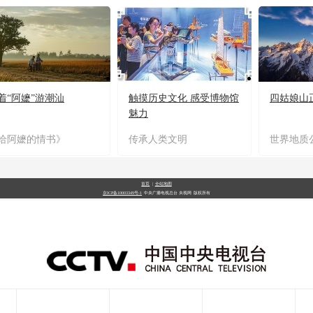
着“阿嬷”游潮汕
触摸历史文化 感受博物馆
四姑娘山
魅力
给阿嬷的情书》
传承人类文明
世界地质
首页
|
全站地图
京ICP备10003349号-1
中央广播电视总台
央视网
版权所有