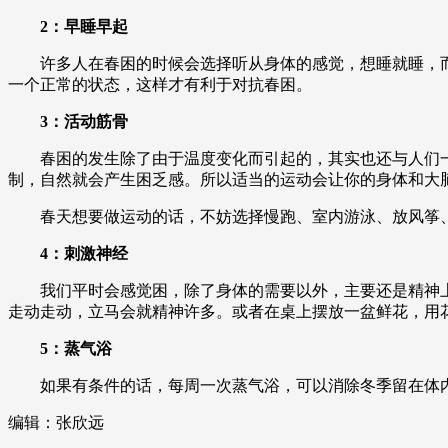
2：早睡早起
财经
教育
乡村振兴
生态环境
一带一路
许多人在春困的时候会选择听从身体的感觉，想睡就睡，而
大国智造
大国展会
大国保险
云顶对话
一个正常的状态，这样才有利于对抗春困。
3：活动筋骨
春困的发生除了由于温度变化而引起的，其实也还与人们一
制，自然就会产生困乏感。所以适当的运动会让你的身体和大
CCTV.节目官网
直播
节目单
栏目
片库
春天想要做运动的话，不妨选择慢跑、室内游泳、放风筝、
4：刺激神经
我们平时会感觉困，除了身体的需要以外，主要还是精神上
走动走动，立马会就精神许多。或者在桌上摆放一盆鲜花，用
5：蒸气浴
如果有条件的话，每周一次蒸气浴，可以消除冬季留在体内的
编辑：张欣远