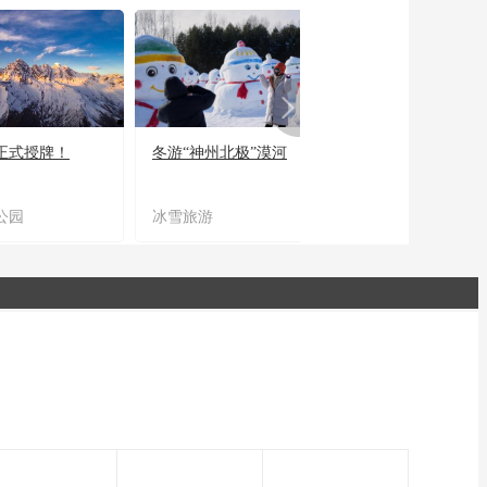
正式授牌！
冬游“神州北极”漠河
宜居宜业又宜游
公园
冰雪旅游
农文旅融合