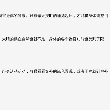
艺术
汽车
数智
5G
产业+
害身体的健康。只有每天按时的睡觉起床，才能将身体调整到
时尚
天气
才艺
网展
央央好物
大脑的供血自然也就不足，身体的各个器官功能也受到了限
。
起身活动活动，放眼看看窗外的绿色景观，或者干脆就到户外