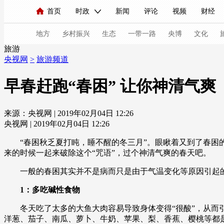
首页
时政
新闻
评论
视频
财经
人民领袖习近平
直播
海外频道
片库
iPanda
栏目大全
联播+
English
中国领导人
节目单
Монгол
听音
央视快评
微视频
习
地方
乡村振兴
生态
一带一路
央博
文化
旅游
央视网
>
旅游频道
总台春晚
网络春晚
共产党员网
秧纪录
早春赶跑“春困” 让你神清气爽
来源：央视网 | 2019年02月04日 12:26
新闻
国内
国际
评论
经济
军事
央视网 | 2019年02月04日 12:26
人民领袖习近平
联播+
热解读
天天学习
“春困秋乏夏打盹，睡不醒的冬三月”。眼瞅着又到了春困的
来的时候一起来破除这个“咒语”，过个神清气爽的春天吧。
视频
小央视频
小央直播
直播中国
熊猫
一般的春困其实并不是病而只是由于气温变化等原因引起的，
现场
前线
比划
快看
蓝海中国
新兵
1：多吃碱性食物
体育
直播
竞猜
2026年世界杯
2026年
冬天吃了太多的大鱼大肉容易导致身体变得“很酸”，从而引
VIP会员
CCTV奥林匹克频道
生活体育大会
洋葱、茄子、南瓜、萝卜、牛奶、苹果、梨、香蕉、樱桃等都