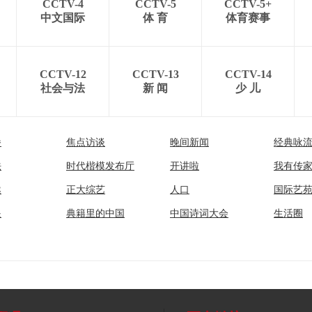
CCTV-4
CCTV-5
CCTV-5+
中文国际
体 育
体育赛事
CCTV-12
CCTV-13
CCTV-14
社会与法
新 闻
少 儿
播
焦点访谈
晚间新闻
经典咏
法
时代楷模发布厅
开讲啦
我有传
然
正大综艺
人口
国际艺
眼
典籍里的中国
中国诗词大会
生活圈