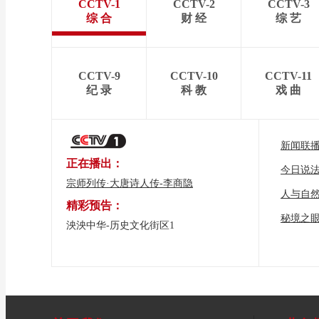
CCTV-1
CCTV-2
CCTV-3
综 合
财 经
综 艺
CCTV-9
CCTV-10
CCTV-11
纪 录
科 教
戏 曲
新闻联
正在播出：
今日说
宗师列传·大唐诗人传-李商隐
人与自
精彩预告：
秘境之
泱泱中华-历史文化街区1