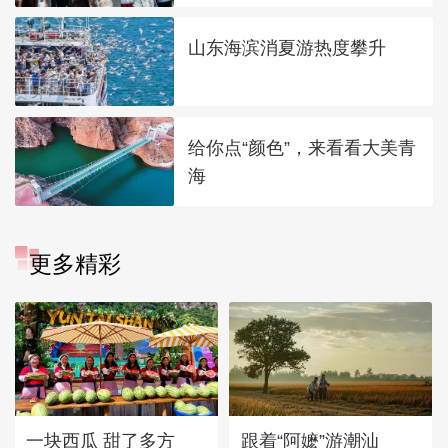
山东海滨消夏游热度攀升
给你点“颜色”，来看看大美青
海
更多精彩
一块西瓜 甜了多方
跟着“阿嬷”游潮汕