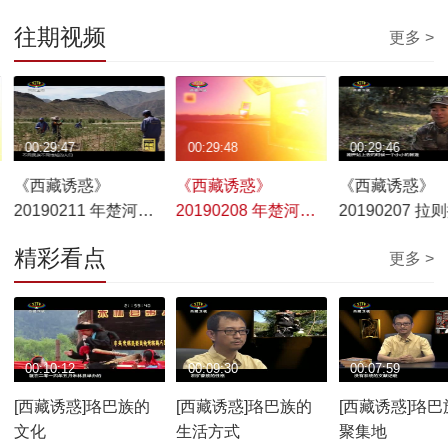
往期视频
更多 >
00:29:47
00:29:48
00:29:46
《西藏诱惑》
《西藏诱惑》
《西藏诱惑》
20190211 年楚河
20190208 年楚河
20190207 拉
——绿色家园
——溯流从源
春天
精彩看点
更多 >
00:10:12
00:09:30
00:07:59
[西藏诱惑]珞巴族的
[西藏诱惑]珞巴族的
[西藏诱惑]珞巴
文化
生活方式
聚集地