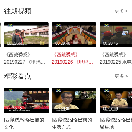
往期视频
更多 >
00:29:44
00:29:48
00:29:45
《西藏诱惑》
《西藏诱惑》
《西藏诱惑》
20190227 《甲玛印
20190226 《甲玛印
20190225 水
记》之《一方热土》
记》——《寻梦追
精彩看点
更多 >
忆》
00:10:12
00:09:30
00:07:59
[西藏诱惑]珞巴族的
[西藏诱惑]珞巴族的
[西藏诱惑]珞巴
文化
生活方式
聚集地