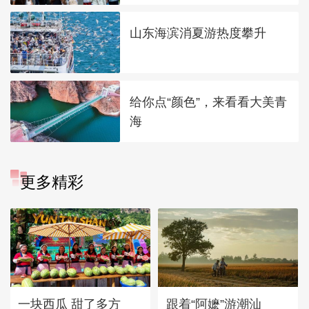
山东海滨消夏游热度攀升
给你点“颜色”，来看看大美青
海
更多精彩
一块西瓜 甜了多方
跟着“阿嬷”游潮汕