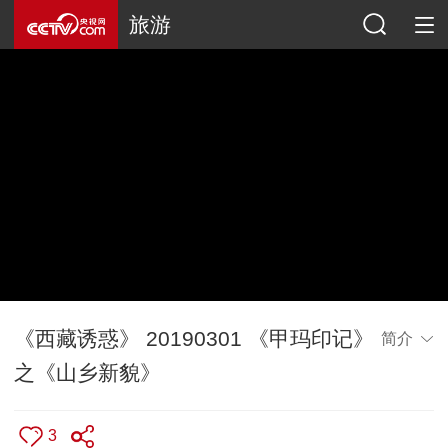
旅游
《西藏诱惑》 20190301 《甲玛印记》
简介
之《山乡新貌》
3