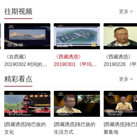
往期视频
更多 >
00:29:48
00:29:46
00:29:48
《在西藏》
《西藏诱惑》
《西藏诱惑》
20190302 时间的风
20190301 《甲玛印
20190228 《
景
记》之《山乡新貌》
记》之《故乡
精彩看点
更多 >
00:10:12
00:09:30
00:07:59
[西藏诱惑]珞巴族的
[西藏诱惑]珞巴族的
[西藏诱惑]珞巴
文化
生活方式
聚集地