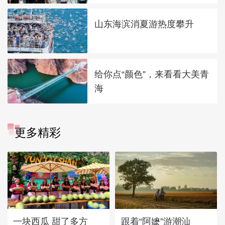
山东海滨消夏游热度攀升
给你点“颜色”，来看看大美青
海
更多精彩
一块西瓜 甜了多方
跟着“阿嬷”游潮汕