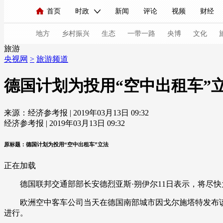
首页
时政
新闻
评论
视频
财经
人民领袖习近平
直播
海外频道
片库
iPanda
栏目大全
联播+
English
中国领导人
节目单
Монгол
听音
央视快评
微视频
习
地方
乡村振兴
生态
一带一路
央博
文化
旅游
央视网
>
旅游频道
总台春晚
网络春晚
共产党员网
秧纪录
德国计划为投用“空中出租车”
来源：经济参考报 | 2019年03月13日 09:32
新闻
国内
国际
评论
经济
军事
经济参考报 | 2019年03月13日 09:32
人民领袖习近平
联播+
热解读
天天学习
原标题：德国计划为投用“空中出租车”立法
视频
小央视频
小央直播
直播中国
熊猫
正在加载
现场
前线
比划
快看
蓝海中国
新兵
德国联邦交通部部长安德烈亚斯·朔伊尔11日表示，将尽快
体育
直播
竞猜
2026年世界杯
2026年
欧洲空中客车公司当天在德国南部城市因戈尔施塔特发布该公
进行。
VIP会员
CCTV奥林匹克频道
生活体育大会