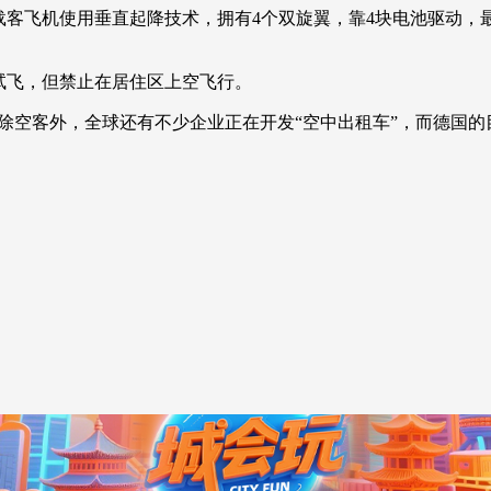
飞机使用垂直起降技术，拥有4个双旋翼，靠4块电池驱动，最
央博
非遗
文化
旅游
科普
健康
乐龄
阅读
云起
超级工厂
智敬中国
全民健康
颜选攻略
海洋
试飞，但禁止在居住区上空飞行。
空客外，全球还有不少企业正在开发“空中出租车”，而德国的
收视榜
总台企业白名单