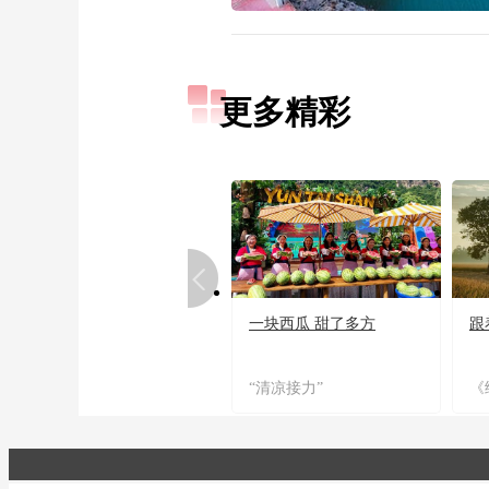
更多精彩
一块西瓜 甜了多方
跟
“清凉接力”
《