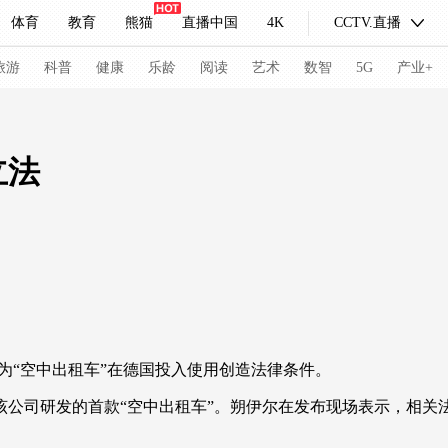
体育
教育
熊猫
直播中国
4K
CCTV.直播
式妙语
主持人
下载央视影音
热解读
天天学习
旅游
科普
健康
乐龄
阅读
艺术
数智
5G
产业+
纪录片网
国家大剧院
大型活动
立法
科技
法治
文娱
人物
公益
图片
习式妙语
央视快评
央视网评
光华锐评
锋面
频道
VR/AR
4K专区
全景新闻
请入列
人生第一次
人生第二次
为“空中出租车”在德国投入使用创造法律条件。
冬奥会
CBA
NBA
中超
国足
国际足球
网球
综
司研发的首款“空中出租车”。朔伊尔在发布现场表示，相关
体育江湖
文化体育
冰雪道路
足球道路