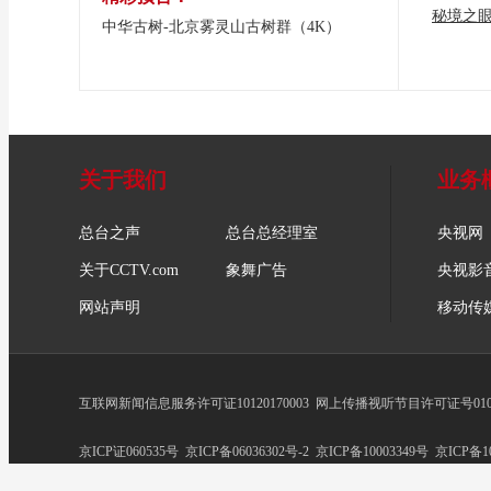
秘境之
中华古树-北京雾灵山古树群（4K）
关于我们
业务
总台之声
总台总经理室
央视网
关于CCTV.com
象舞广告
央视影
网站声明
移动传
互联网新闻信息服务许可证10120170003
网上传播视听节目许可证号0102
京ICP证060535号
京ICP备06036302号-2
京ICP备10003349号
京ICP备10