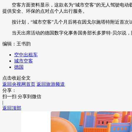
空客方面资料显示，这款名为“城市空客”的无人驾驶电动载客
财经
教育
乡村振兴
生态环境
一带一路
提供安全、环保的点对点个人出行服务。
大国智造
大国展会
大国保险
云顶对话
按计划，“城市空客”几个月后将在因戈尔施塔特附近首次
当天出席活动的德国数字化事务国务部长多萝特·贝尔说，除
编辑：王书韵
空中出租车
CCTV.节目官网
直播
节目单
栏目
片库
城市空客
德国
点击收起全文
返回央视网首页
返回旅游频道
分享：
扫一扫 分享到微信
|
返回顶部