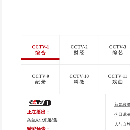
CCTV-1
CCTV-2
CCTV-3
综 合
财 经
综 艺
CCTV-9
CCTV-10
CCTV-11
纪 录
科 教
戏 曲
新闻联
正在播出：
今日说
兵自风中来第8集
人与自
精彩预告：