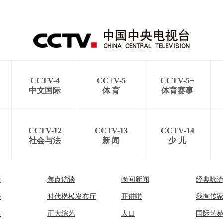
CCTV-4
CCTV-5
CCTV-5+
中文国际
体 育
体育赛事
CCTV-12
CCTV-13
CCTV-14
社会与法
新 闻
少 儿
播
焦点访谈
晚间新闻
经典咏
法
时代楷模发布厅
开讲啦
我有传
然
正大综艺
人口
国际艺