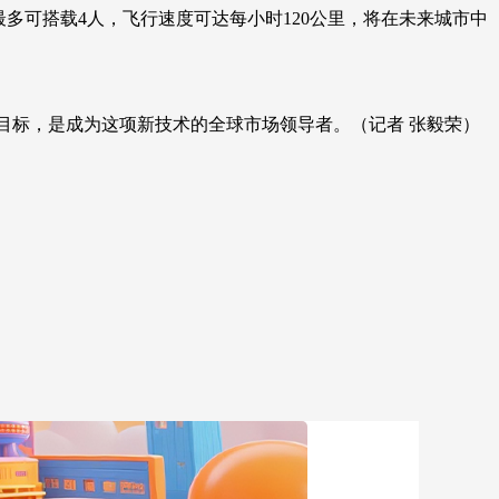
多可搭载4人，飞行速度可达每小时120公里，将在未来城市中
艺术
汽车
数智
5G
产业+
时尚
天气
才艺
网展
央央好物
目标，是成为这项新技术的全球市场领导者。（记者 张毅荣）