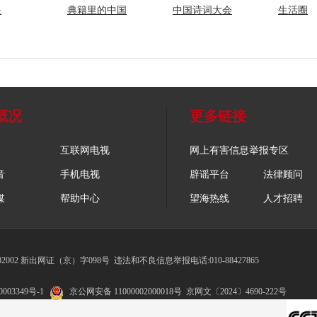
眼
典籍里的中国
中国诗词大会
生活圈
概况
更多链接
互联网电视
网上有害信息举报专区
音
手机电视
辟谣平台
法律顾问
媒
帮助中心
望海热线
人才招聘
002 新出网证（京）字098号
违法和不良信息举报电话:010-88427865
003349号-1
京公网安备 11000002000018号
京网文〔2024〕4690-222号