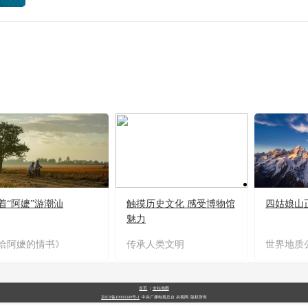
着“阿嬷”游潮汕
触摸历史文化 感受博物馆
四姑娘山
魅力
给阿嬷的情书》
传承人类文明
世界地质
首页
|
全站地图
京ICP备10003349号-1
中央广播电视总台
央视网
版权所有