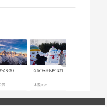
正式授牌！
冬游“神州北极”漠河
宜居宜业又宜游
公园
冰雪旅游
农文旅融合