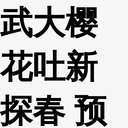
武大樱
财经
教育
乡村振兴
生态环境
一带一路
央博
大国智造
大国展会
大国保险
云顶对话
云起
超
花吐新
CCTV.节目官网
直播
节目单
栏目
片库
热播榜
探春 预