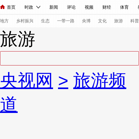
首页
时政
新闻
评论
视频
财经
体育
人民领袖习近平
直播
海外频道
片库
iPanda
栏目大全
联播+
English
中国领导人
节目单
Монгол
听音
央视快评
微视频
习式妙语
主持人
下
地方
乡村振兴
生态
一带一路
央博
文化
旅游
科普
旅游
总台春晚
网络春晚
共产党员网
秧纪录
纪录片网
新闻
国内
国际
评论
经济
军事
科技
法
央视网
>
旅游频
人民领袖习近平
联播+
热解读
天天学习
习式妙语
视频
小央视频
小央直播
直播中国
熊猫频道
V
道
现场
前线
比划
快看
蓝海中国
新兵请入列
体育
直播
竞猜
2026年世界杯
2026年冬奥会
VIP会员
CCTV奥林匹克频道
生活体育大会
体育江湖