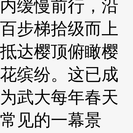
内缓慢前行，沿
百步梯拾级而上
抵达樱顶俯瞰樱
花缤纷。这已成
为武大每年春天
常见的一幕景