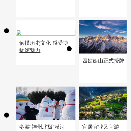
触摸历史文化 感受博
物馆魅力
四姑娘山正式授牌！
宜居宜业又宜游
冬游“神州北极”漠河