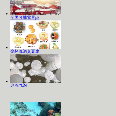
全国各地雪景pk
烧烤啤酒臭豆腐
冰冻气泡