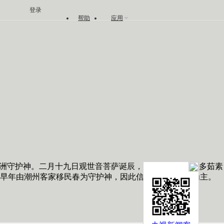
登录
帮助
应用
洲守护神。二月十九日观世音菩萨诞辰，每逢诞辰，信徒多茹素
，早年由潮州客家移民春为守护神，因此信徒以客籍人士为主。