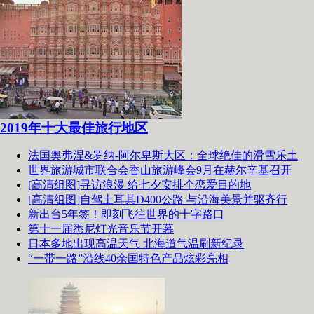
2019年十大最佳旅行地区
法国奥弗涅&罗纳-阿尔卑斯大区：全球绝佳的滑雪乐土
世界旅游城市联合会香山旅游峰会9月在赫尔辛基召开
[高清组图]寻访浪漫 给七夕安排个恋爱目的地
[高清组图]自驾土耳其D400公路 与沿海美景并驱齐行
新出台5年签！即刻飞往世界的十字路口
第十一届悉尼灯光音乐节开幕
日本多地出现高温天气 北海道气温刷新纪录
“一带一路”沿线40余国特色产品炫彩亮相