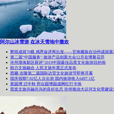
阿尔山冰雪游 在冰天雪地中撒欢
辉煌成就70载 感恩奋进再出发——甘南藏族自治州成就展
第二届“中国服务”·旅游产品创新大会12月在博鳌召开
沧州渤海新区获评“2019中国最佳品质文化旅游目的地
助力文旅融合 人民文旅年票正式发布
西藏·吉隆第二届国际边贸文化旅游节即将开幕
国庆假期7.82亿人次出游 国内旅游收入6497.1亿
逛园博 过中秋 邢台园博园成网红打卡地
营造文旅共融共兴的良好生态 沧州推动大运河文化带建设