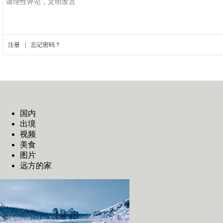
国内
出境
视频
美食
图片
远方的家