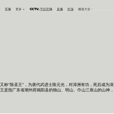
育
军事
更多
节目官网
直播
栏目
频道大全
称“陈圣王”，为唐代武进士陈元光，对漳洲有功，死后成为漳
国王是指广东省潮州府揭阳县的独山、明山、巾山三座山的山神