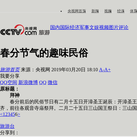
央视网首页
新闻
视频
经济
体
国内
国际
经济
军事
文娱
视频
图片
评论
春分节气的趣味民俗
旅游首页
来源：央视网 2019年03月20日 18:10
A-
A+
我要分享
QQ空间
新浪微博
QQ
微信
原标题：
拜神
春分前后的民俗节日有二月十五日开漳圣王诞辰：开漳圣王又
齐，前往各观音寺庙祭拜。二月二十五日三山国王祭日：三山
<
1
2
3
4
5
6
>
旅游台
分享到：