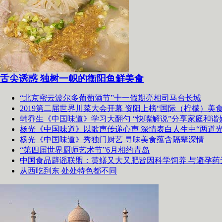
舌尖诱惑 独树一帜的衡阳鱼鲜美食
“北京密云波尔多葡萄酒节”十一假期亮相司马台长城
2019第二届世界川菜大会开幕 资阳上榜“国际（柠檬）美食
韩乔生《中国味道》学习大翻勺 “快嘴解说”分享家庭和谐
杨光《中国味道》以歌声传递心声 深情表白人生中“两道光
杨光《中国味道》秀独门厨艺 寻味美食蕴含隔辈深情
“第四届世界厨师艺术节”6月相约青岛
中国食品辟谣联盟：黄鳝又大又肥皆因科学饲养 与避孕药
从西吃到东 处处特色都不同