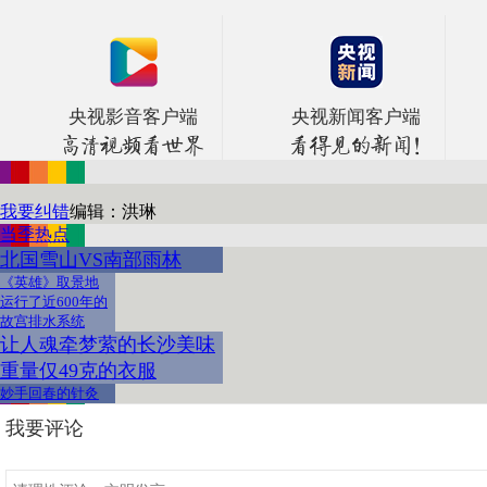
央视影音客户端
央视新闻客户端
我要纠错
编辑：洪琳
当季热点
北国雪山VS南部雨林
《英雄》取景地
运行了近600年的
故宫排水系统
让人魂牵梦萦的长沙美味
重量仅49克的衣服
妙手回春的针灸