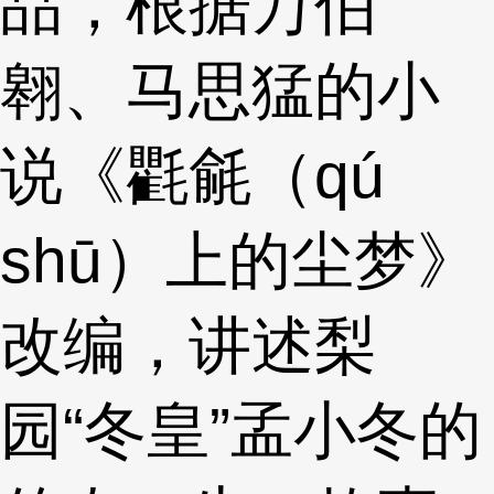
品，根据万伯
翱、马思猛的小
说《氍毹（qú
shū）上的尘梦》
改编，讲述梨
园“冬皇”孟小冬的