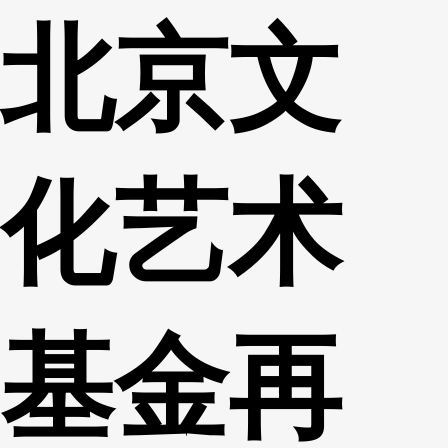
北京文
财经
教育
乡村振兴
生态环境
一带一路
央博
大国智造
大国展会
大国保险
云顶对话
云起
超
化艺术
CCTV.节目官网
直播
节目单
栏目
片库
热播榜
基金再