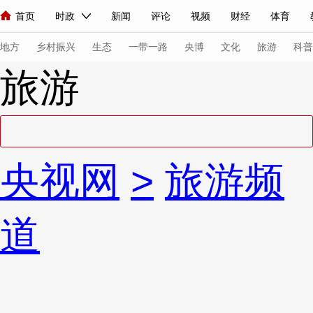
首页
时政
新闻
评论
视频
财经
体育
人民领袖习近平
直播
海外频道
片库
iPanda
栏目大全
联播+
English
中国领导人
节目单
Монгол
听音
央视快评
微视频
习式妙语
主持人
下
地方
乡村振兴
生态
一带一路
央博
文化
旅游
科普
旅游
总台春晚
网络春晚
共产党员网
秧纪录
纪录片网
新闻
国内
国际
评论
经济
军事
科技
法
央视网
>
旅游频
人民领袖习近平
联播+
热解读
天天学习
习式妙语
视频
小央视频
小央直播
直播中国
熊猫频道
V
道
现场
前线
比划
快看
蓝海中国
新兵请入列
体育
直播
竞猜
2026年世界杯
2026年冬奥会
VIP会员
CCTV奥林匹克频道
生活体育大会
体育江湖