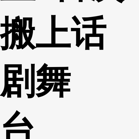
搬上话
剧舞
台