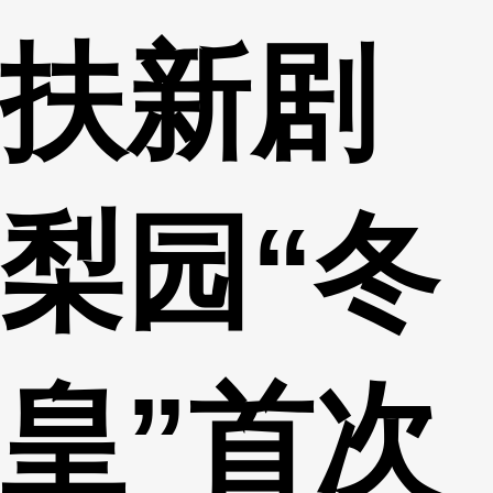
扶新剧
梨园“冬
皇”首次