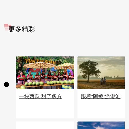
更多精彩
一块西瓜 甜了多方
跟着“阿嬷”游潮汕