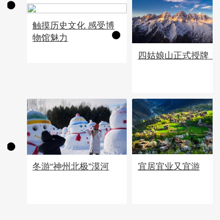
触摸历史文化 感受博
物馆魅力
四姑娘山正式授牌！
宜居宜业又宜游
冬游“神州北极”漠河