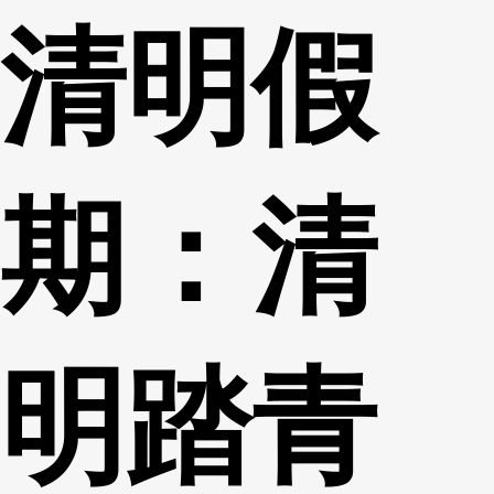
清明假
财经
教育
乡村振兴
生态环境
一带一路
央博
大国智造
大国展会
大国保险
云顶对话
云起
超
期：清
CCTV.节目官网
直播
节目单
栏目
片库
热播榜
明踏青