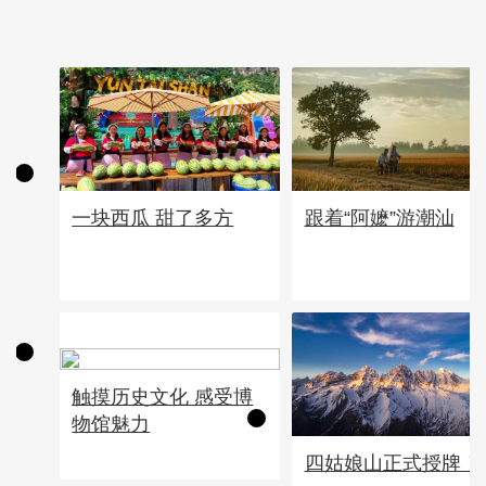
一块西瓜 甜了多方
跟着“阿嬷”游潮汕
触摸历史文化 感受博
物馆魅力
四姑娘山正式授牌！