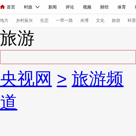
首页
时政
新闻
评论
视频
财经
体育
人民领袖习近平
直播
海外频道
片库
iPanda
栏目大全
联播+
English
中国领导人
节目单
Монгол
听音
央视快评
微视频
习式妙语
主持人
下
地方
乡村振兴
生态
一带一路
央博
文化
旅游
科普
旅游
总台春晚
网络春晚
共产党员网
秧纪录
纪录片网
新闻
国内
国际
评论
经济
军事
科技
法
央视网
>
旅游频
人民领袖习近平
联播+
热解读
天天学习
习式妙语
视频
小央视频
小央直播
直播中国
熊猫频道
V
道
现场
前线
比划
快看
蓝海中国
新兵请入列
体育
直播
竞猜
2026年世界杯
2026年冬奥会
VIP会员
CCTV奥林匹克频道
生活体育大会
体育江湖