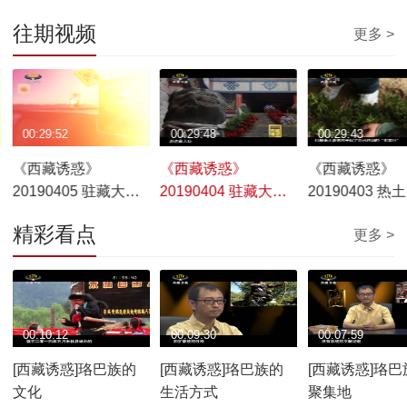
往期视频
更多 >
00:29:52
00:29:48
00:29:43
《西藏诱惑》
《西藏诱惑》
《西藏诱惑》
20190405 驻藏大臣
20190404 驻藏大臣
20190403 热土
衙门史话（中集）
衙门史话（上集）
（下）
精彩看点
更多 >
00:10:12
00:09:30
00:07:59
[西藏诱惑]珞巴族的
[西藏诱惑]珞巴族的
[西藏诱惑]珞巴
文化
生活方式
聚集地