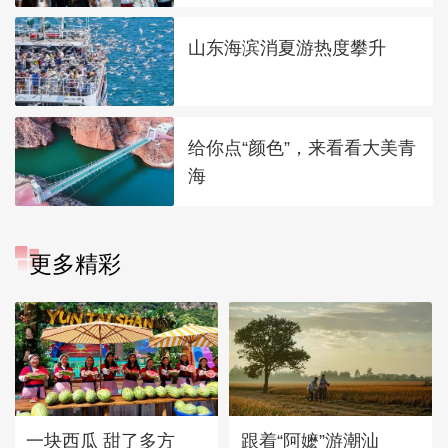
山东海滨消夏游热度攀升
给你点“颜色”，来看看大美青
海
更多精彩
一块西瓜 甜了多方
跟着“阿嬷”游潮汕