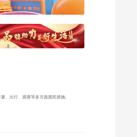
20190313 《守望卡
若》之《留住芳华》
00:29:46
《西藏诱惑》
20190312 《守望卡
若》之《悠远回响》
00:29:46
《西藏诱惑》
20190311 红色记忆
——将军苹果
00:29:47
《西藏诱惑》
20190305 绿水青山
的守护
00:29:45
《西藏诱惑》
20190304 编织彩虹
避暑、出行、观赛等多方面惠民措施。
梦
00:29:45
《在西藏》
20190302 时间的风
景
00:29:48