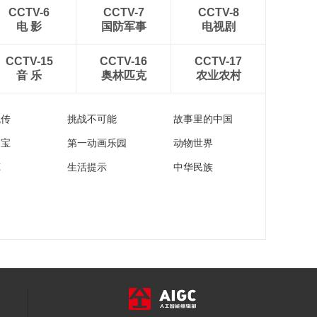
00:29:49
CCTV-6
CCTV-7
CCTV-8
《西藏诱惑》
电 影
国防军事
电视剧
20190213 年楚河
——青稞记忆
00:29:41
CCTV-15
CCTV-16
CCTV-17
音 乐
奥林匹克
农业农村
《西藏诱惑》
20190212 年楚河
——河谷粮仓
00:29:45
流传
挑战不可能
故事里的中国
家宝
第一动画乐园
动物世界
苑
生活提示
中华民族