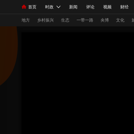
首页
时政
新闻
评论
视频
财经
人民领袖习近平
直播
海外频道
片库
iPanda
栏目大全
联播+
English
中国领导人
节目单
Монгол
听音
央视快评
微视频
习
地方
乡村振兴
生态
一带一路
央博
文化
总台春晚
网络春晚
共产党员网
秧纪录
新闻
国内
国际
评论
经济
军事
人民领袖习近平
联播+
热解读
天天学习
视频
小央视频
小央直播
直播中国
熊猫
现场
前线
比划
快看
蓝海中国
新兵
体育
直播
竞猜
2026年世界杯
2026
VIP会员
CCTV奥林匹克频道
生活体育大会