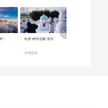
《西藏诱惑》
20190221 红色的印
记——扎根
00:29:52
《西藏诱惑》
20190220 红色的印
记——年华
00:29:48
牌！
冬游“神州北极”漠河
宜居宜业又宜游
《西藏诱惑》
20190219 勒布沟的
幸福生活
冰雪旅游
农文旅融合
00:29:48
《西藏诱惑》
20190218 年楚河
——幸福年味
00:29:48
《西藏诱惑》
20190215 年楚河一
年楚河儿女
00:29:41
《西藏诱惑》
20190214 年楚河
——白朗人的绿宝盆