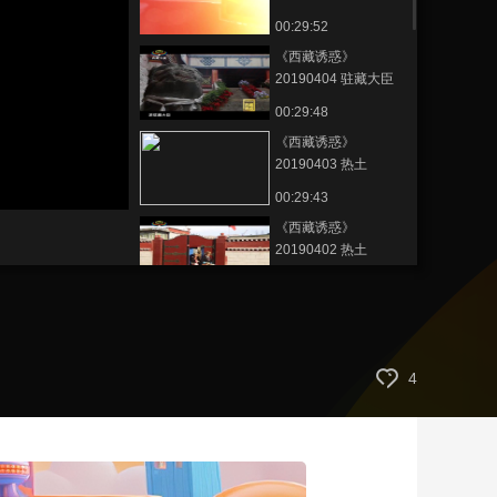
衙门史话（中集）
00:29:52
艺术
汽车
数智
5G
产业+
《西藏诱惑》
时尚
天气
才艺
网展
央央好物
20190404 驻藏大臣
衙门史话（上集）
00:29:48
《西藏诱惑》
20190403 热土
（下）
00:29:43
《西藏诱惑》
20190402 热土
（上）
00:29:47
《西藏诱惑》
20190315 《守望卡
若》之《守护艺术》
00:29:45
4
《西藏诱惑》
20190314 《守望卡
若》之《血脉传承》
00:29:47
《西藏诱惑》