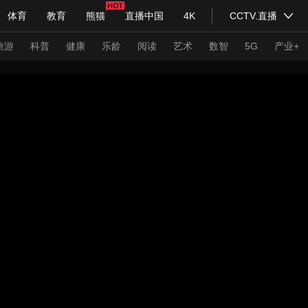
体育
教育
熊猫
直播中国
4K
CCTV.直播
式妙语
主持人
下载央视影音
热解读
天天学习
旅游
科普
健康
乐龄
阅读
艺术
数智
5G
产业+
纪录片网
国家大剧院
大型活动
科技
法治
文娱
人物
公益
图片
习式妙语
央视快评
央视网评
光华锐评
锋面
频道
VR/AR
4K专区
全景新闻
请入列
人生第一次
人生第二次
年冬奥会
CBA
NBA
中超
国足
国际足球
网球
综
体育江湖
文化体育
冰雪道路
足球道路