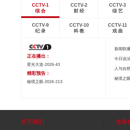
CCTV-1
CCTV-2
CCTV-3
综 合
财 经
综 艺
CCTV-9
CCTV-10
CCTV-11
纪 录
科 教
戏 曲
新闻联
正在播出：
今日说
星光大道-2026-43
人与自
精彩预告：
秘境之
秘境之眼-2026-213
关于我们
业务