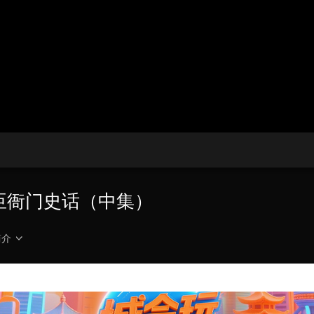
央博
非遗
文化
旅游
科普
健康
乐龄
阅读
云起
超级工厂
智敬中国
全民健康
颜选攻略
海洋
热播榜
总台企业白名单
藏大臣衙门史话（中集）
简介