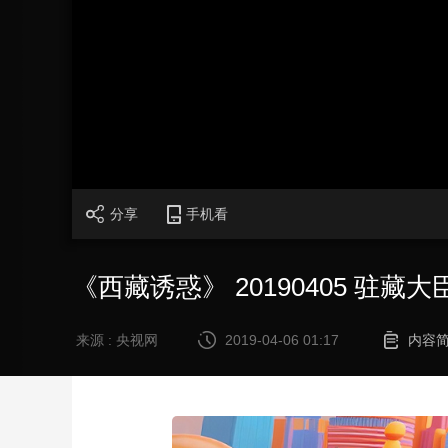
财经
教育
乡村振兴
生态环境
一带一路
大国智造
大国展会
大国保险
云顶对话
CCTV.节目官网
直播
节目单
栏目
片库
分享
手机看
《西藏诱惑》 20190405 驻
来源 : 央视网
2019-04-06 01:17
内容