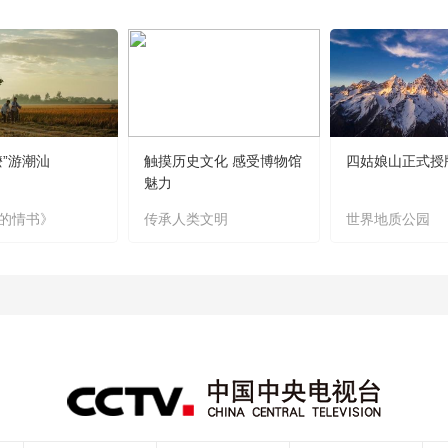
嬷”游潮汕
触摸历史文化 感受博物馆
四姑娘山正式授
魅力
的情书》
传承人类文明
世界地质公园