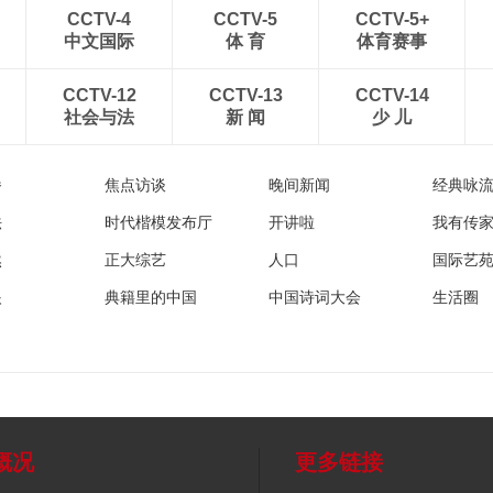
CCTV-4
CCTV-5
CCTV-5+
中文国际
体 育
体育赛事
CCTV-12
CCTV-13
CCTV-14
社会与法
新 闻
少 儿
播
焦点访谈
晚间新闻
经典咏
法
时代楷模发布厅
开讲啦
我有传
然
正大综艺
人口
国际艺
眼
典籍里的中国
中国诗词大会
生活圈
概况
更多链接