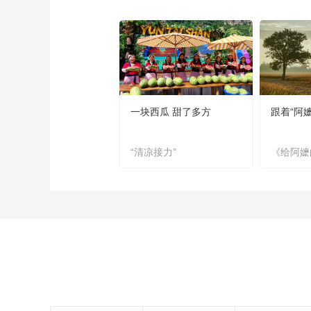
一块西瓜 甜了多方
跟着“阿
“清凉接力”
《给阿嬷