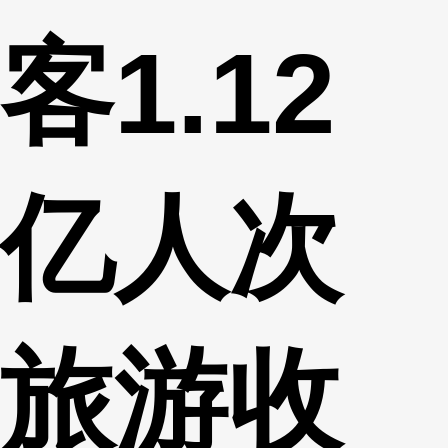
客1.12
亿人次
旅游收