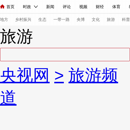
首页
时政
新闻
评论
视频
财经
体育
人民领袖习近平
直播
海外频道
片库
iPanda
栏目大全
联播+
English
中国领导人
节目单
Монгол
听音
央视快评
微视频
习式妙语
主持人
下
地方
乡村振兴
生态
一带一路
央博
文化
旅游
科普
旅游
总台春晚
网络春晚
共产党员网
秧纪录
纪录片网
新闻
国内
国际
评论
经济
军事
科技
法
央视网
>
旅游频
人民领袖习近平
联播+
热解读
天天学习
习式妙语
视频
小央视频
小央直播
直播中国
熊猫频道
V
道
现场
前线
比划
快看
蓝海中国
新兵请入列
体育
直播
竞猜
2026年世界杯
2026年冬奥会
VIP会员
CCTV奥林匹克频道
生活体育大会
体育江湖