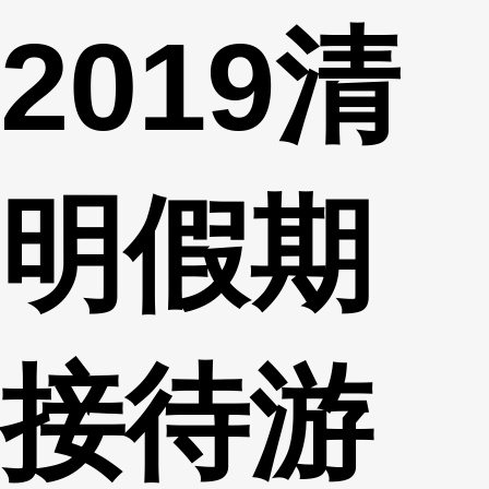
2019清
财经
教育
乡村振兴
生态环境
一带一路
央博
大国智造
大国展会
大国保险
云顶对话
云起
超
明假期
CCTV.节目官网
直播
节目单
栏目
片库
收视榜
接待游