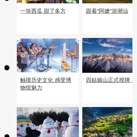
一块西瓜 甜了多方
跟着“阿嬷”游潮汕
四姑娘山正式授牌！
触摸历史文化 感受博
物馆魅力