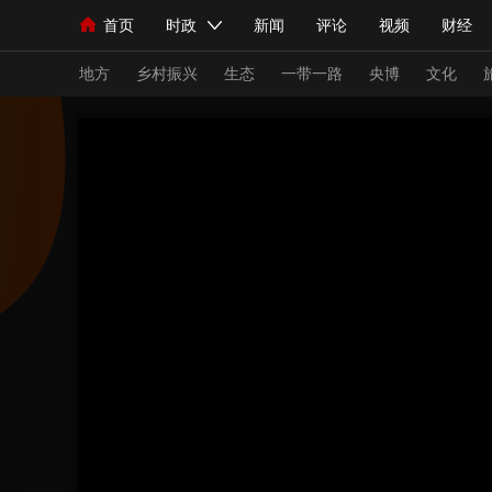
首页
时政
新闻
评论
视频
财经
人民领袖习近平
直播
海外频道
片库
iPanda
栏目大全
联播+
English
中国领导人
节目单
Монгол
听音
央视快评
微视频
习
地方
乡村振兴
生态
一带一路
央博
文化
总台春晚
网络春晚
共产党员网
秧纪录
新闻
国内
国际
评论
经济
军事
人民领袖习近平
联播+
热解读
天天学习
视频
小央视频
小央直播
直播中国
熊猫
现场
前线
比划
快看
蓝海中国
新兵
体育
直播
竞猜
2026年世界杯
2026
VIP会员
CCTV奥林匹克频道
生活体育大会