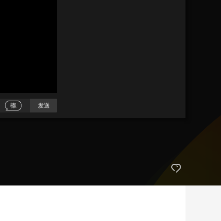
艺术
汽车
数智
5G
产业+
时尚
天气
才艺
网展
央央好物
发送