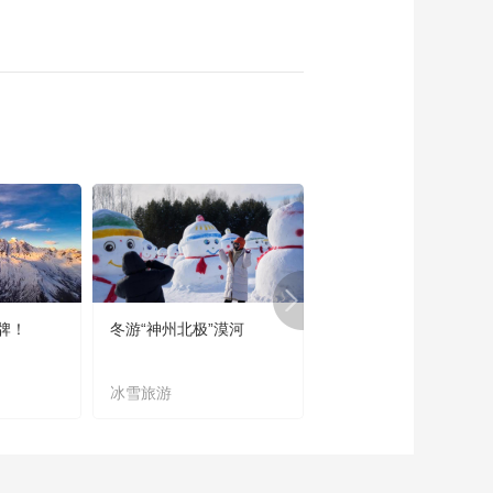
牌！
冬游“神州北极”漠河
宜居宜业又宜游
冰雪旅游
农文旅融合