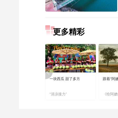
更多精彩
一块西瓜 甜了多方
跟着“阿
“清凉接力”
《给阿嬷