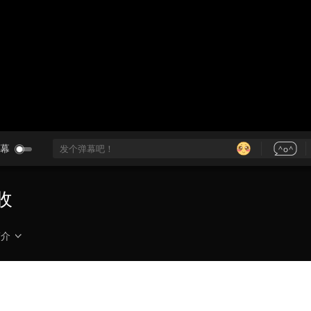
央博
非遗
文化
旅游
科普
健康
乐龄
阅读
云起
超级工厂
智敬中国
全民健康
颜选攻略
海洋
热播榜
总台企业白名单
幕
收
简介