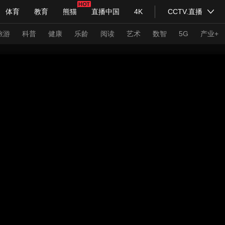
体育
教育
熊猫
直播中国
4K
CCTV.直播
式妙语
主持人
下载央视影音
热解读
天天学习
旅游
科普
健康
乐龄
阅读
艺术
数智
5G
产业+
纪录片网
国家大剧院
大型活动
科技
法治
文娱
人物
公益
图片
习式妙语
央视快评
央视网评
光华锐评
锋面
频道
VR/AR
4K专区
全景新闻
请入列
人生第一次
人生第二次
年冬奥会
CBA
NBA
中超
国足
国际足球
网球
综
体育江湖
文化体育
冰雪道路
足球道路