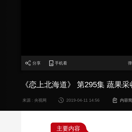
财经
教育
乡村振兴
生态环境
一带一路
大国智造
大国展会
大国保险
云顶对话
CCTV.节目官网
直播
节目单
栏目
片库
分享
手机看
弹
《恋上北海道》 第295集 蔬果采
来源 : 央视网
2019-04-11 14:56
内容
主要内容