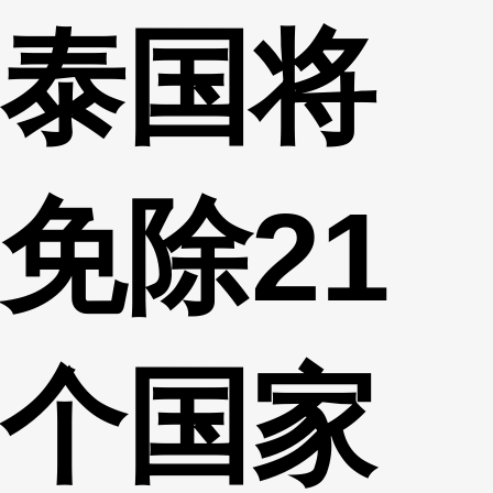
泰国将
财经
教育
乡村振兴
生态环境
一带一路
央博
大国智造
大国展会
大国保险
云顶对话
云起
超
免除21
CCTV.节目官网
直播
节目单
栏目
片库
热播榜
个国家