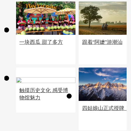
一块西瓜 甜了多方
跟着“阿嬷”游潮汕
触摸历史文化 感受博
物馆魅力
四姑娘山正式授牌！