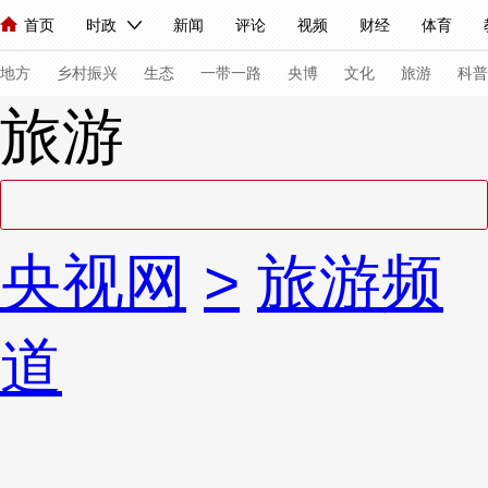
首页
时政
新闻
评论
视频
财经
体育
人民领袖习近平
直播
海外频道
片库
iPanda
栏目大全
联播+
English
中国领导人
节目单
Монгол
听音
央视快评
微视频
习式妙语
主持人
下
地方
乡村振兴
生态
一带一路
央博
文化
旅游
科普
旅游
总台春晚
网络春晚
共产党员网
秧纪录
纪录片网
新闻
国内
国际
评论
经济
军事
科技
法
央视网
>
旅游频
人民领袖习近平
联播+
热解读
天天学习
习式妙语
视频
小央视频
小央直播
直播中国
熊猫频道
V
道
现场
前线
比划
快看
蓝海中国
新兵请入列
体育
直播
竞猜
2026年世界杯
2026年冬奥会
VIP会员
CCTV奥林匹克频道
生活体育大会
体育江湖