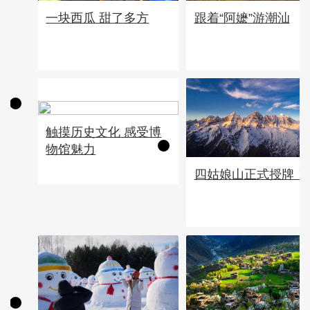
一块西瓜 甜了多方
跟着“阿嬷”游潮汕
触摸历史文化 感受博
物馆魅力
四姑娘山正式授牌！