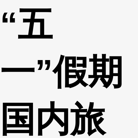
“五
财经
教育
乡村振兴
生态环境
一带一路
央博
大国智造
大国展会
大国保险
云顶对话
云起
超
一”假期
CCTV.节目官网
直播
节目单
栏目
片库
热播榜
国内旅