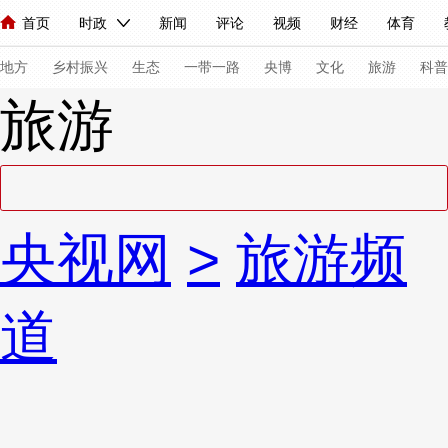
首页
时政
新闻
评论
视频
财经
体育
人民领袖习近平
直播
海外频道
片库
iPanda
栏目大全
联播+
English
中国领导人
节目单
Монгол
听音
央视快评
微视频
习式妙语
主持人
下
地方
乡村振兴
生态
一带一路
央博
文化
旅游
科普
旅游
总台春晚
网络春晚
共产党员网
秧纪录
纪录片网
新闻
国内
国际
评论
经济
军事
科技
法
央视网
>
旅游频
人民领袖习近平
联播+
热解读
天天学习
习式妙语
视频
小央视频
小央直播
直播中国
熊猫频道
V
道
现场
前线
比划
快看
蓝海中国
新兵请入列
体育
直播
竞猜
2026年世界杯
2026年冬奥会
VIP会员
CCTV奥林匹克频道
生活体育大会
体育江湖