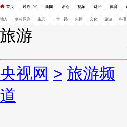
首页
时政
新闻
评论
视频
财经
体育
人民领袖习近平
直播
海外频道
片库
iPanda
栏目大全
联播+
English
中国领导人
节目单
Монгол
听音
央视快评
微视频
习式妙语
主持人
下
地方
乡村振兴
生态
一带一路
央博
文化
旅游
科普
旅游
总台春晚
网络春晚
共产党员网
秧纪录
纪录片网
新闻
国内
国际
评论
经济
军事
科技
法
央视网
>
旅游频
人民领袖习近平
联播+
热解读
天天学习
习式妙语
视频
小央视频
小央直播
直播中国
熊猫频道
V
道
现场
前线
比划
快看
蓝海中国
新兵请入列
体育
直播
竞猜
2026年世界杯
2026年冬奥会
VIP会员
CCTV奥林匹克频道
生活体育大会
体育江湖