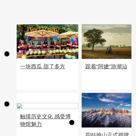
一块西瓜 甜了多方
跟着“阿嬷”游潮汕
触摸历史文化 感受博
物馆魅力
四姑娘山正式授牌！