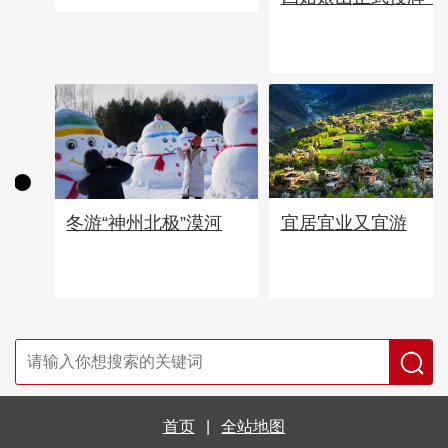
宜居宜业又宜游
冬游“神州北极”漠河
首页
|
全站地图