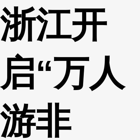
浙江开
财经
教育
乡村振兴
生态环境
一带一路
央博
大国智造
大国展会
大国保险
云顶对话
云起
超
启“万人
CCTV.节目官网
直播
节目单
栏目
片库
收视榜
游非