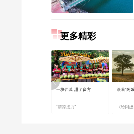
更多精彩
一块西瓜 甜了多方
跟着“阿
“清凉接力”
《给阿嬷