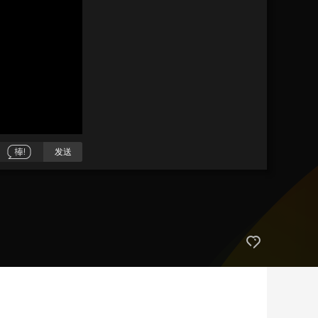
艺术
汽车
数智
5G
产业+
时尚
天气
才艺
网展
央央好物
发送