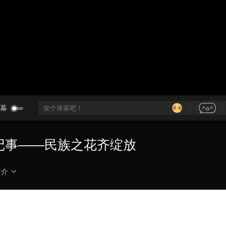
央博
非遗
文化
旅游
科普
健康
乐龄
阅读
云起
超级工厂
智敬中国
全民健康
颜选攻略
海洋
热播榜
总台企业白名单
幕
廓街记事——民族之花齐绽放
简介