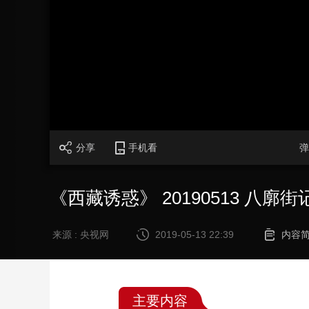
财经
教育
乡村振兴
生态环境
一带一路
大国智造
大国展会
大国保险
云顶对话
CCTV.节目官网
直播
节目单
栏目
片库
分享
手机看
弹
《西藏诱惑》 20190513 八
来源 : 央视网
2019-05-13 22:39
内容
主要内容