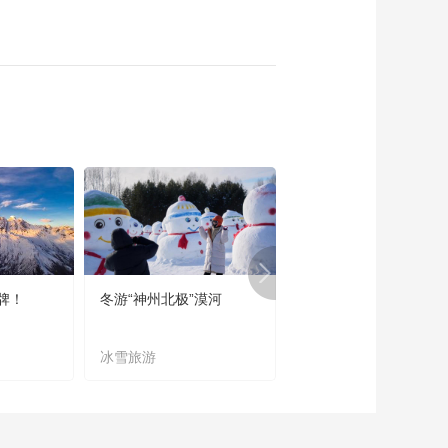
牌！
冬游“神州北极”漠河
宜居宜业又宜游
冰雪旅游
农文旅融合