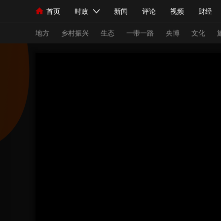
首页
时政
新闻
评论
视频
财经
人民领袖习近平
直播
海外频道
片库
iPanda
栏目大全
联播+
English
中国领导人
节目单
Монгол
听音
央视快评
微视频
习
地方
乡村振兴
生态
一带一路
央博
文化
总台春晚
网络春晚
共产党员网
秧纪录
新闻
国内
国际
评论
经济
军事
人民领袖习近平
联播+
热解读
天天学习
视频
小央视频
小央直播
直播中国
熊猫
现场
前线
比划
快看
蓝海中国
新兵
体育
直播
竞猜
2026年世界杯
2026
VIP会员
CCTV奥林匹克频道
生活体育大会