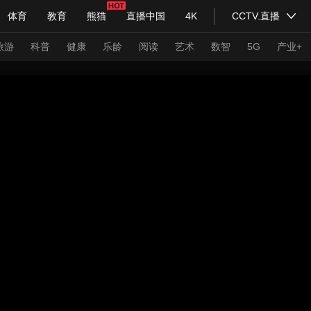
体育
教育
熊猫
直播中国
4K
CCTV.直播
式妙语
主持人
下载央视影音
热解读
天天学习
旅游
科普
健康
乐龄
阅读
艺术
数智
5G
产业+
纪录片网
国家大剧院
大型活动
科技
法治
文娱
人物
公益
图片
习式妙语
央视快评
央视网评
光华锐评
锋面
频道
VR/AR
4K专区
全景新闻
请入列
人生第一次
人生第二次
年冬奥会
CBA
NBA
中超
国足
国际足球
网球
综
体育江湖
文化体育
冰雪道路
足球道路