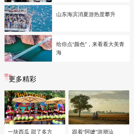
山东海滨消夏游热度攀升
给你点“颜色”，来看看大美青
海
更多精彩
一块西瓜 甜了多方
跟着“阿嬷”游潮汕