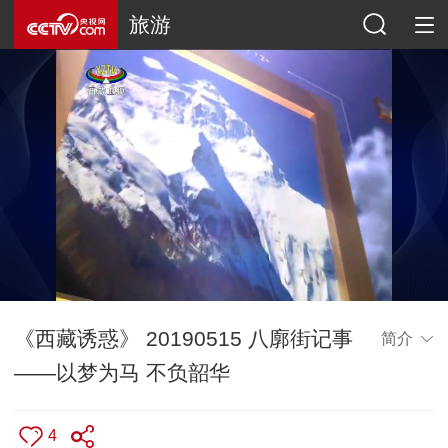
旅游
《西藏诱惑》 20190515 八廓街记事
简介
——以梦为马 不负韶华
4