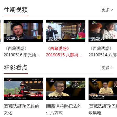
往期视频
更多 >
00:29:45
00:29:45
00:29:51
《西藏诱惑》
《西藏诱惑》
《西藏诱惑》
20190516 阳光灿烂
20190515 八廓街记
20190514 八
的日子
事——以梦为马 不负
事——圆梦八
精彩看点
更多 >
韶华
00:10:12
00:09:30
00:07:59
[西藏诱惑]珞巴族的
[西藏诱惑]珞巴族的
[西藏诱惑]珞巴
文化
生活方式
聚集地