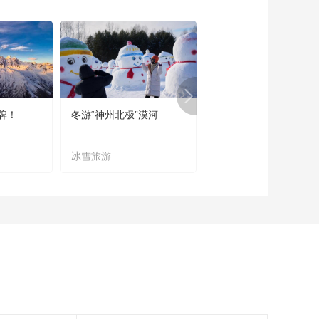
《恋上北海道》 第
286集 日式糕点店
MORIMOTO/焕然一新
00:11:59
的北海道电视台
《恋上北海道》 第
284集 不可错过的各
种冰激凌
00:11:59
牌！
冬游“神州北极”漠河
宜居宜业又宜游
《恋上北海道》 第
283集 岩手县的魅力
冰雪旅游
农文旅融合
00:11:59
《恋上北海道》 第
282集 胆振地区城镇
的独特魅力
00:11:59
《恋上北海道》 第
281集 洞爷湖与札幌
00:11:57
《恋上北海道》 第
279集 青森县的魅力
（二）