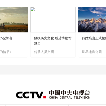
嬷”游潮汕
触摸历史文化 感受博物馆
四姑娘山正式授
魅力
的情书》
传承人类文明
世界地质公园