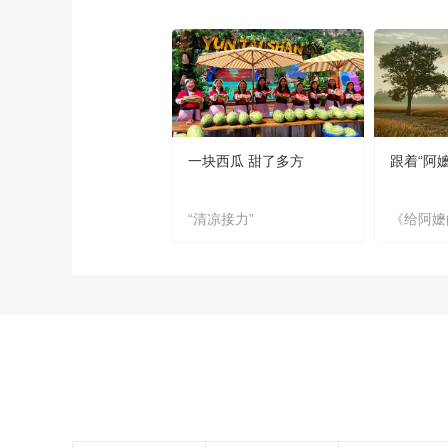
一块西瓜 甜了多方
跟着“阿
“清凉接力”
《给阿嬷