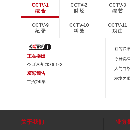
CCTV-1
CCTV-2
CCTV-3
综 合
财 经
综 艺
CCTV-9
CCTV-10
CCTV-11
纪 录
科 教
戏 曲
新闻联
正在播出：
今日说
今日说法-2026-142
人与自
精彩预告：
秘境之
主角第9集
关于我们
业务