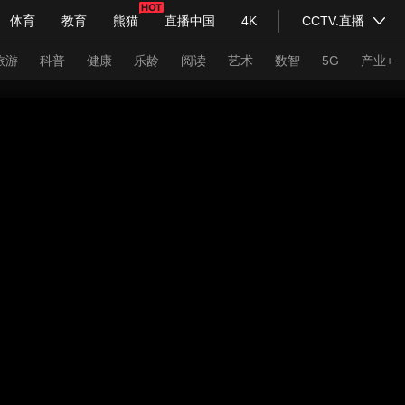
体育
教育
熊猫
直播中国
4K
CCTV.直播
式妙语
主持人
下载央视影音
热解读
天天学习
旅游
科普
健康
乐龄
阅读
艺术
数智
5G
产业+
纪录片网
国家大剧院
大型活动
科技
法治
文娱
人物
公益
图片
习式妙语
央视快评
央视网评
光华锐评
锋面
频道
VR/AR
4K专区
全景新闻
请入列
人生第一次
人生第二次
年冬奥会
CBA
NBA
中超
国足
国际足球
网球
综
体育江湖
文化体育
冰雪道路
足球道路