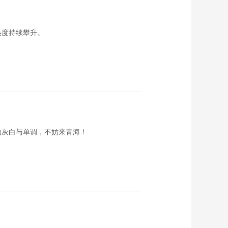
《恋上北海道》 第
295集 蔬果采收
00:11:56
热度持续攀升。
《恋上北海道》 第
296集 日西合璧的各
色甜品
00:11:59
《恋上北海道》 第
288集 札幌场外市场
与桑园最值得一去的
00:11:58
地方
《恋上北海道》 第
289集 桧山郡的城镇
的灰白与单调，不妨来青海！
00:11:56
《恋上北海道》 第
287集 带您领略二世
古町与留寿都的秋季
00:11:57
魅力
《恋上北海道》 第
285集 有趣的水中生
物
00:11:55