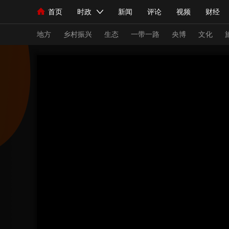
首页
时政
新闻
评论
视频
财经
人民领袖习近平
直播
海外频道
片库
iPanda
栏目大全
联播+
English
中国领导人
节目单
Монгол
听音
央视快评
微视频
习
地方
乡村振兴
生态
一带一路
央博
文化
总台春晚
网络春晚
共产党员网
秧纪录
新闻
国内
国际
评论
经济
军事
人民领袖习近平
联播+
热解读
天天学习
视频
小央视频
小央直播
直播中国
熊猫
现场
前线
比划
快看
蓝海中国
新兵
体育
直播
竞猜
2026年世界杯
2026
VIP会员
CCTV奥林匹克频道
生活体育大会