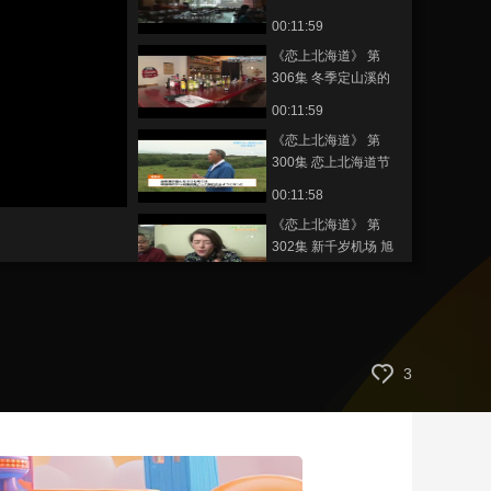
发现之旅
00:11:59
艺术
汽车
数智
5G
产业+
《恋上北海道》 第
时尚
天气
才艺
网展
央央好物
306集 冬季定山溪的
魅力
00:11:59
《恋上北海道》 第
300集 恋上北海道节
目采访过的距离札幌
00:11:58
市最远的地方
《恋上北海道》 第
302集 新千岁机场 旭
川机场 北海道北部冬
00:11:59
季的魅力
《恋上北海道》 第
290集 秋季的多彩之
旅——网走
00:11:59
3
《恋上北海道》 第
291集 北海道的秋
鲑、扇贝及海带
00:11:59
《恋上北海道》 第