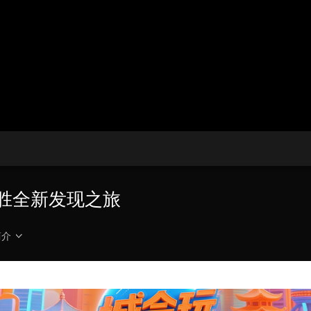
央博
非遗
文化
旅游
科普
健康
乐龄
阅读
云起
超级工厂
智敬中国
全民健康
颜选攻略
海洋
收视榜
总台企业白名单
十胜全新发现之旅
简介