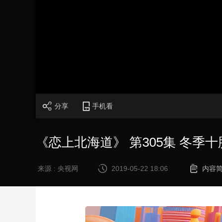
财经
教育
乡村振兴
生态环境
一带一路
大国智造
大国展会
大国保险
云顶对话
CCTV.节目官网
直播
节目单
栏目
片库
分享
手机看
《恋上北海道》 第305集 冬季
来源 : 央视网
2019-05-22 18:06
内容