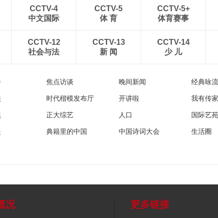
CCTV-4
CCTV-5
CCTV-5+
中文国际
体 育
体育赛事
CCTV-12
CCTV-13
CCTV-14
社会与法
新 闻
少 儿
播
焦点访谈
晚间新闻
经典咏
法
时代楷模发布厅
开讲啦
我有传
然
正大综艺
人口
国际艺
眼
典籍里的中国
中国诗词大会
生活圈
概况
更多链接