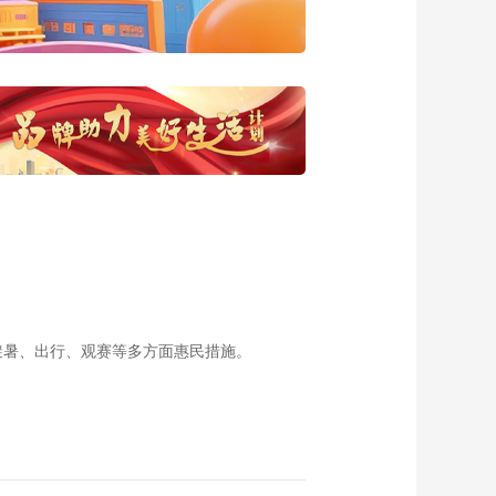
294集 余市町独特的
魅力所在
00:11:55
《恋上北海道》 第
293集 手稻区入冬后
的好玩地方
00:11:59
《恋上北海道》 第
292集 历史之城苗穗
町的魅力
00:11:56
《恋上北海道》 第
297集 寻找利用丰富
自然资源制造物品的
00:11:57
地方
《恋上北海道》 第
299集 札幌市近郊的
避暑、出行、观赛等多方面惠民措施。
冬季观光景点
00:11:57
《恋上北海道》 第
298集 北海道特有的
观光魅力
00:11:59