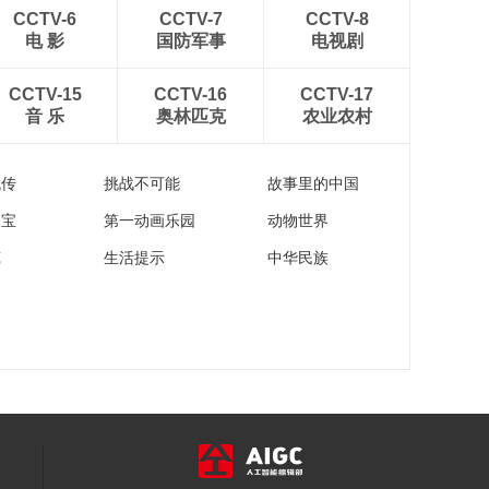
00:11:58
CCTV-6
CCTV-7
CCTV-8
《恋上北海道》 第
电 影
国防军事
电视剧
276集 烧尻岛和天卖
岛
00:12:00
CCTV-15
CCTV-16
CCTV-17
音 乐
奥林匹克
农业农村
《恋上北海道》 第
280集 青森县的魅力
（三）
00:12:00
流传
挑战不可能
故事里的中国
家宝
第一动画乐园
动物世界
苑
生活提示
中华民族