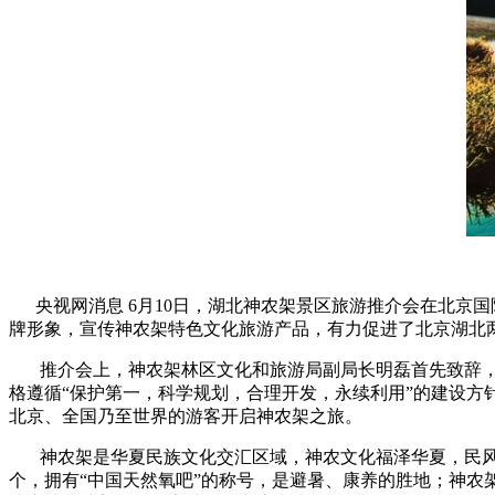
财经
教育
乡村振兴
生态环境
一带一路
大国智造
大国展会
大国保险
云顶对话
CCTV.节目官网
直播
节目单
栏目
片库
央视网消息 6月10日，湖北神农架景区旅游推介会在北京
牌形象，宣传神农架特色文化旅游产品，有力促进了北京湖北
推介会上，神农架林区文化和旅游局副局长明磊首先致辞，
格遵循“保护第一，科学规划，合理开发，永续利用”的建设方
北京、全国乃至世界的游客开启神农架之旅。
神农架是华夏民族文化交汇区域，神农文化福泽华夏，民风民俗
个，拥有“中国天然氧吧”的称号，是避暑、康养的胜地；神农