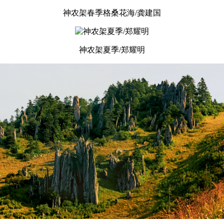
神农架春季格桑花海/龚建国
神农架夏季/郑耀明