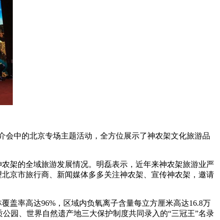
艺术
汽车
数智
5G
产业+
时尚
天气
才艺
网展
央央好物
介会中的北京专场主题活动，全方位展示了神农架文化旅游品
农架的全域旅游发展情况。明磊表示，近年来神农架旅游业严
望北京市旅行商、新闻媒体多多关注神农架、宣传神农架，邀请
率高达96%，区域内负氧离子含量每立方厘米高达16.8万
公园、世界自然遗产地三大保护制度共同录入的“三冠王”名录