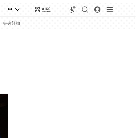
中
央央好物
合体育
亚冬会