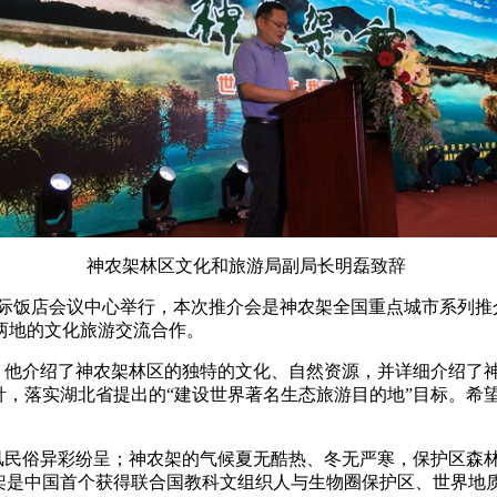
央博
非遗
文化
旅游
科普
健康
乐龄
阅读
云起
超级工厂
智敬中国
全民健康
颜选攻略
海洋
热播榜
总台企业白名单
神农架林区文化和旅游局副局长明磊致辞
国际饭店会议中心举行，本次推介会是神农架全国重点城市系列推
两地的文化旅游交流合作。
他介绍了神农架林区的独特的文化、自然资源，并详细介绍了神
针，落实湖北省提出的“建设世界著名生态旅游目的地”目标。希
异彩纷呈；神农架的气候夏无酷热、冬无严寒，保护区森林覆盖
架是中国首个获得联合国教科文组织人与生物圈保护区、世界地质