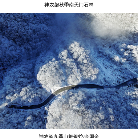
神农架秋季南天门石林
神农架冬季山舞银蛇/余国金