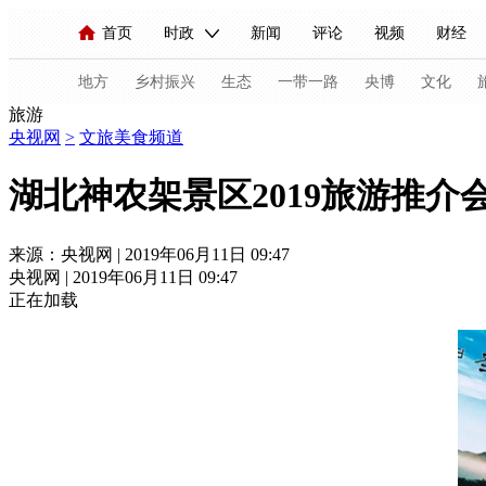
首页
时政
新闻
评论
视频
财经
人民领袖习近平
直播
海外频道
片库
iPanda
栏目大全
联播+
English
中国领导人
节目单
Монгол
听音
央视快评
微视频
习
地方
乡村振兴
生态
一带一路
央博
文化
旅游
央视网
>
文旅美食频道
总台春晚
网络春晚
共产党员网
秧纪录
湖北神农架景区2019旅游推介
新闻
国内
国际
评论
经济
军事
来源：央视网 | 2019年06月11日 09:47
央视网 | 2019年06月11日 09:47
人民领袖习近平
联播+
热解读
天天学习
正在加载
视频
小央视频
小央直播
直播中国
熊猫
现场
前线
比划
快看
蓝海中国
新兵
体育
直播
竞猜
2026年世界杯
2026年
VIP会员
CCTV奥林匹克频道
生活体育大会