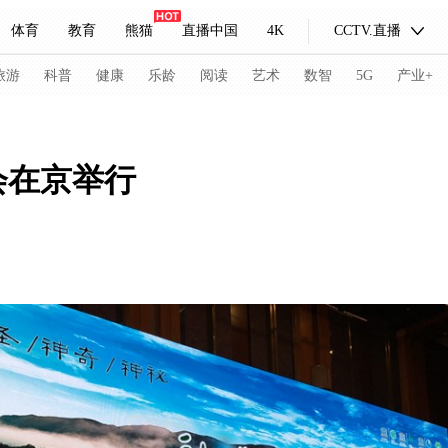
体育
教育
熊猫
直播中国
4K
CCTV.直播
式妙语
主持人
下载央视影音
热解读
天天学习
旅游
科普
健康
乐龄
阅读
艺术
数智
5G
产业+
纪录片网
国家大剧院
大型活动
会在京举行
科技
法治
文娱
人物
公益
图片
习式妙语
央视快评
央视网评
光华锐评
锋面
频道
VR/AR
4K专区
全景新闻
请入列
人生第一次
人生第二次
冬奥会
CBA
NBA
中超
国足
国际足球
网球
综
体育江湖
文化体育
冰雪道路
足球道路