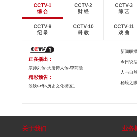
CCTV-1
CCTV-2
CCTV-3
综 合
财 经
综 艺
CCTV-9
CCTV-10
CCTV-11
纪 录
科 教
戏 曲
新闻联
正在播出：
今日说
宗师列传·大唐诗人传-李商隐
人与自
精彩预告：
秘境之
泱泱中华-历史文化街区1
关于我们
业务