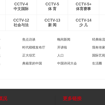
CCTV-4
CCTV-5
CCTV-5+
中文国际
体 育
体育赛事
CCTV-12
CCTV-13
CCTV-14
社会与法
新 闻
少 儿
播
焦点访谈
晚间新闻
经典咏
法
时代楷模发布厅
开讲啦
我有传
然
正大综艺
人口
国际艺
眼
典籍里的中国
中国诗词大会
生活圈
概况
更多链接