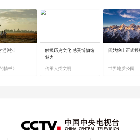
嬷”游潮汕
触摸历史文化 感受博物馆
四姑娘山正式授
魅力
的情书》
传承人类文明
世界地质公园