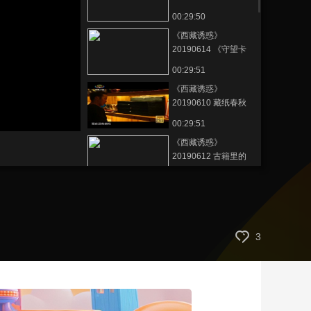
若》之《守护艺术》
00:29:50
艺术
汽车
数智
5G
产业+
《西藏诱惑》
时尚
天气
才艺
网展
央央好物
20190614 《守望卡
若》之《留住芳华》
00:29:51
《西藏诱惑》
20190610 藏纸春秋
——藏纸新韵
00:29:51
《西藏诱惑》
20190612 古籍里的
奥秘
00:29:51
《西藏诱惑》
20190613 《守望卡
若》之《悠远回响》
00:29:52
3
《西藏诱惑》
20190611 菜篮子里
的致富路
00:29:50
《西藏诱惑》