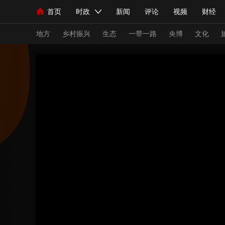
首页
时政
新闻
评论
视频
财经
人民领袖习近平
直播
海外频道
片库
iPanda
栏目大全
联播+
English
中国领导人
节目单
Монгол
听音
央视快评
微视频
习
地方
乡村振兴
生态
一带一路
央博
文化
总台春晚
网络春晚
共产党员网
秧纪录
新闻
国内
国际
评论
经济
军事
人民领袖习近平
联播+
热解读
天天学习
视频
小央视频
小央直播
直播中国
熊猫
现场
前线
比划
快看
蓝海中国
新兵
体育
直播
竞猜
2026年世界杯
2026
VIP会员
CCTV奥林匹克频道
生活体育大会