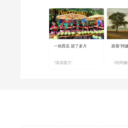
一块西瓜 甜了多方
跟着“阿
“清凉接力”
《给阿嬷