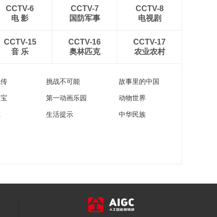
00:29:45
CCTV-6
CCTV-7
CCTV-8
《西藏诱惑》
电 影
国防军事
电视剧
20190515 八廓街记
事——以梦为马 不负
00:29:45
CCTV-15
CCTV-16
CCTV-17
韶华
音 乐
奥林匹克
农业农村
《西藏诱惑》
20190514 八廓街记
事——圆梦八廓
00:29:51
流传
挑战不可能
故事里的中国
《西藏诱惑》
家宝
第一动画乐园
动物世界
20190513 八廓街记
事——民族之花齐绽
00:29:53
苑
生活提示
中华民族
放