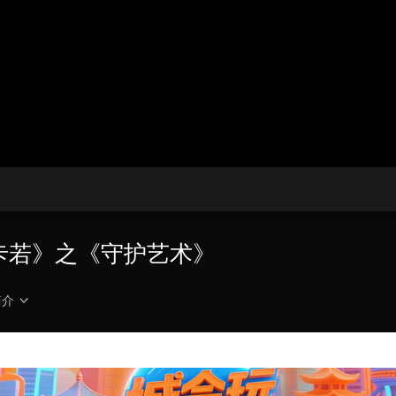
央博
非遗
文化
旅游
科普
健康
乐龄
阅读
云起
超级工厂
智敬中国
全民健康
颜选攻略
海洋
热播榜
总台企业白名单
守望卡若》之《守护艺术》
简介