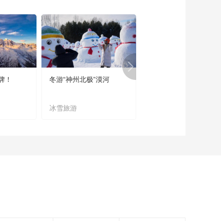
《西藏诱惑》
20190524 幸福的江
洛康萨
00:29:46
《西藏诱惑》
20190523 快乐创业
00:29:48
牌！
冬游“神州北极”漠河
宜居宜业又宜游
《西藏诱惑》
20190522 美丽人生
冰雪旅游
农文旅融合
00:29:51
《西藏诱惑》
20190521 爱心饭馆
00:29:53
《西藏诱惑》
20190520 情定左贡
00:29:44
《西藏诱惑》
20190516 阳光灿烂
的日子