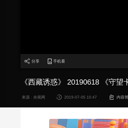
财经
教育
乡村振兴
生态环境
一带一路
大国智造
大国展会
大国保险
云顶对话
CCTV.节目官网
直播
节目单
栏目
片库
分享
手机看
《西藏诱惑》 20190618 《
来源 : 央视网
2019-07-05 10:47
内容