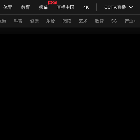
体育
教育
熊猫
直播中国
4K
CCTV.直播
式妙语
主持人
下载央视影音
热解读
天天学习
旅游
科普
健康
乐龄
阅读
艺术
数智
5G
产业+
纪录片网
国家大剧院
大型活动
科技
法治
文娱
人物
公益
图片
习式妙语
央视快评
央视网评
光华锐评
锋面
频道
VR/AR
4K专区
全景新闻
请入列
人生第一次
人生第二次
年冬奥会
CBA
NBA
中超
国足
国际足球
网球
综
体育江湖
文化体育
冰雪道路
足球道路