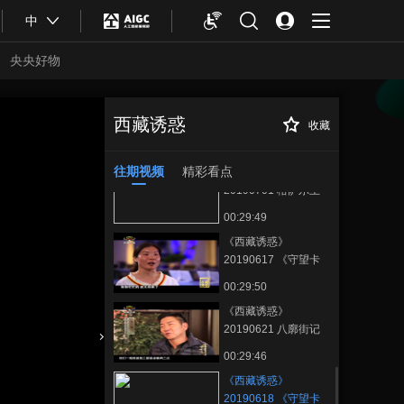
00:29:46
中
《西藏诱惑》
20190620 八廓街记
央央好物
事——前世今生
00:29:47
《西藏诱惑》
20190624 八廓街记
西藏诱惑
收藏
《西藏诱惑》
正在播放
事——幸福八廓人
00:29:47
20190618 《守望卡若》之《守
护艺术》
往期视频
精彩看点
《西藏诱惑》
20190701 格萨尔王
的传说
00:29:49
《西藏诱惑》
20190617 《守望卡
若》之《血脉传承》
00:29:50
《西藏诱惑》
20190621 八廓街记
事——古城新貌
合体育
亚冬会
00:29:46
《西藏诱惑》
20190618 《守望卡