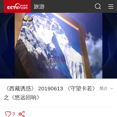
旅游
《西藏诱惑》 20190613 《守望卡若》
简介
之《悠远回响》
3