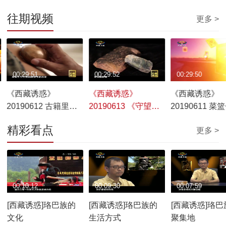
往期视频
更多 >
00:29:51
00:29:52
00:29:50
《西藏诱惑》
《西藏诱惑》
《西藏诱惑》
20190612 古籍里的
20190613 《守望卡
20190611 菜
奥秘
若》之《悠远回响》
的致富路
精彩看点
更多 >
00:10:12
00:09:30
00:07:59
[西藏诱惑]珞巴族的
[西藏诱惑]珞巴族的
[西藏诱惑]珞巴
文化
生活方式
聚集地