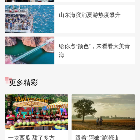
山东海滨消夏游热度攀升
给你点“颜色”，来看看大美青
海
更多精彩
一块西瓜 甜了多方
跟着“阿嬷”游潮汕