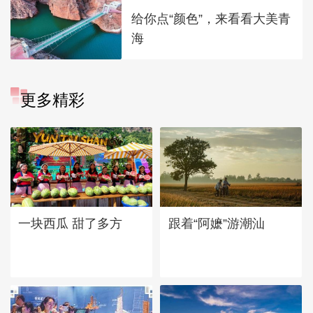
给你点“颜色”，来看看大美青
海
更多精彩
一块西瓜 甜了多方
跟着“阿嬷”游潮汕