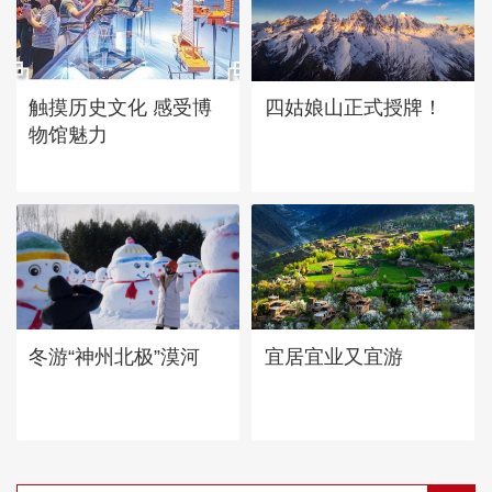
四姑娘山正式授牌！
触摸历史文化 感受博
物馆魅力
宜居宜业又宜游
冬游“神州北极”漠河