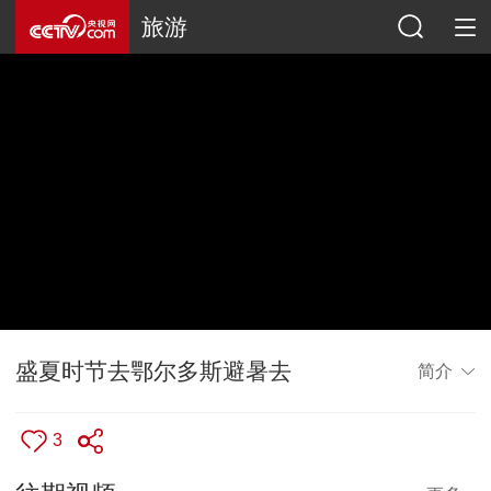
旅游
盛夏时节去鄂尔多斯避暑去
简介
3