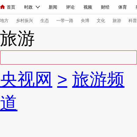
首页
时政
新闻
评论
视频
财经
体育
人民领袖习近平
直播
海外频道
片库
iPanda
栏目大全
联播+
English
中国领导人
节目单
Монгол
听音
央视快评
微视频
习式妙语
主持人
下
地方
乡村振兴
生态
一带一路
央博
文化
旅游
科普
旅游
总台春晚
网络春晚
共产党员网
秧纪录
纪录片网
新闻
国内
国际
评论
经济
军事
科技
法
央视网
>
旅游频
人民领袖习近平
联播+
热解读
天天学习
习式妙语
视频
小央视频
小央直播
直播中国
熊猫频道
V
道
现场
前线
比划
快看
蓝海中国
新兵请入列
体育
直播
竞猜
2026年世界杯
2026年冬奥会
VIP会员
CCTV奥林匹克频道
生活体育大会
体育江湖