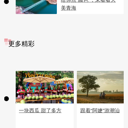
美青海
更多精彩
一块西瓜 甜了多方
跟着“阿嬷”游潮汕