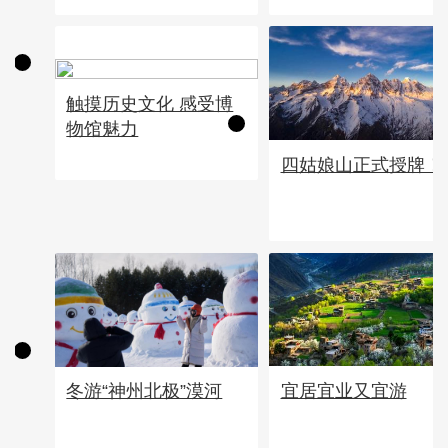
触摸历史文化 感受博
物馆魅力
四姑娘山正式授牌！
宜居宜业又宜游
冬游“神州北极”漠河