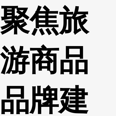
聚焦旅
财经
教育
乡村振兴
生态环境
一带一路
央博
大国智造
大国展会
大国保险
云顶对话
云起
超
游商品
CCTV.节目官网
直播
节目单
栏目
片库
热播榜
品牌建