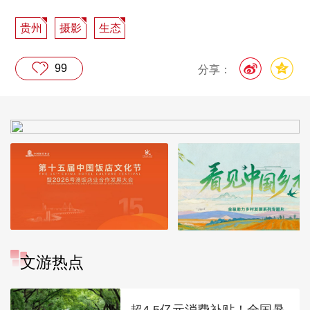
贵州
摄影
生态
99
分享：
文游热点
超4.5亿元消费补贴！全国暑