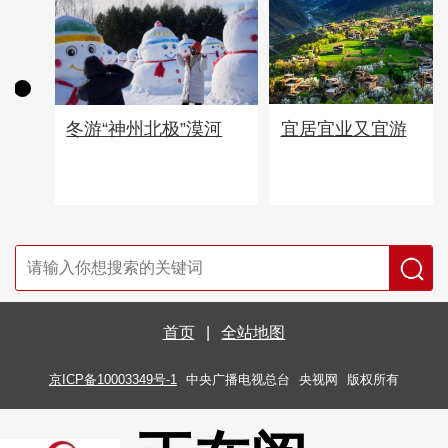
宜居宜业又宜游
冬游“神州北极”漠河
首页
|
全站地图
京ICP备10003349号-1
中央广播电视总台
央视网
版权所有