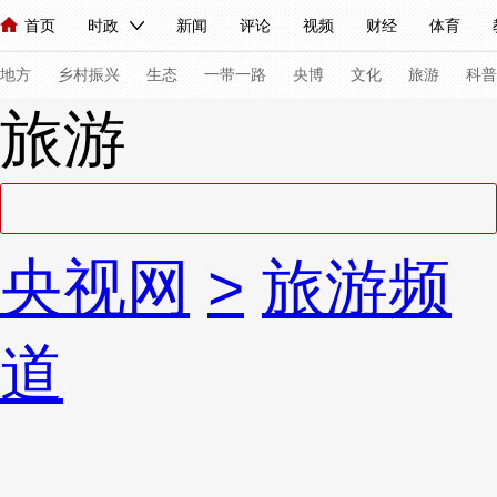
首页
时政
新闻
评论
视频
财经
体育
人民领袖习近平
直播
海外频道
片库
iPanda
栏目大全
联播+
English
中国领导人
节目单
Монгол
听音
央视快评
微视频
习式妙语
主持人
下
地方
乡村振兴
生态
一带一路
央博
文化
旅游
科普
旅游
总台春晚
网络春晚
共产党员网
秧纪录
纪录片网
新闻
国内
国际
评论
经济
军事
科技
法
央视网
>
旅游频
人民领袖习近平
联播+
热解读
天天学习
习式妙语
视频
小央视频
小央直播
直播中国
熊猫频道
V
道
现场
前线
比划
快看
蓝海中国
新兵请入列
体育
直播
竞猜
2026年世界杯
2026年冬奥会
VIP会员
CCTV奥林匹克频道
生活体育大会
体育江湖