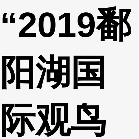
“2019鄱
财经
教育
乡村振兴
生态环境
一带一路
央博
大国智造
大国展会
大国保险
云顶对话
云起
超
阳湖国
CCTV.节目官网
直播
节目单
栏目
片库
热播榜
际观鸟