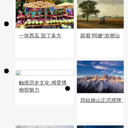
一块西瓜 甜了多方
跟着“阿嬷”游潮汕
触摸历史文化 感受博
物馆魅力
四姑娘山正式授牌！